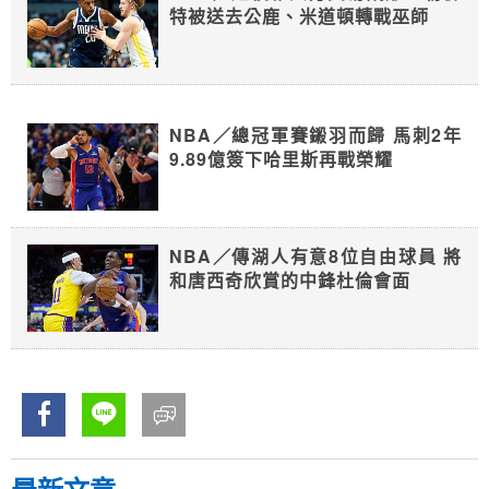
特被送去公鹿、米道頓轉戰巫師
NBA／總冠軍賽鎩羽而歸 馬刺2年
9.89億簽下哈里斯再戰榮耀
NBA／傳湖人有意8位自由球員 將
和唐西奇欣賞的中鋒杜倫會面