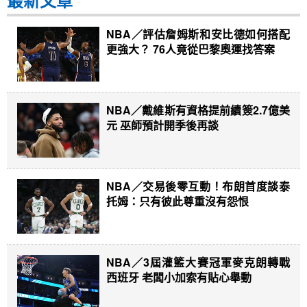
最新文章
NBA／評估詹姆斯和安比德如何搭配
更強大？ 76人竟從巴黎奧運找答案
NBA／戴維斯有資格提前續簽2.7億美
元 巫師預計開季後再談
NBA／交易後零互動！布朗首度談泰
托姆：只有彼此尊重沒有怨恨
NBA／3屆灌籃大賽冠軍麥克朗轉戰
西班牙 老闆小加索有貼心舉動