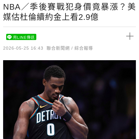
NBA／季後賽戰犯身價竟暴漲？美
媒估杜倫續約金上看2.9億
用LINE傳送
2026-05-25 16:43
聯合新聞網 / 綜合報導