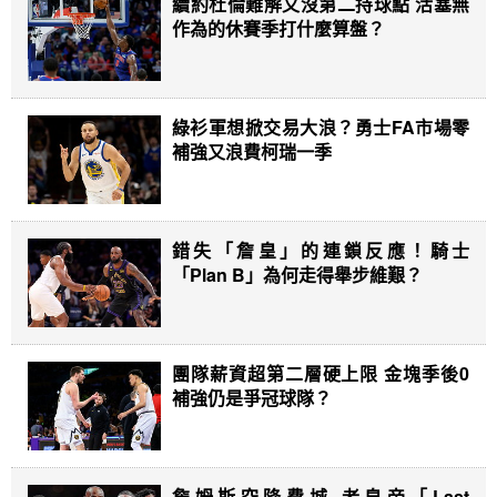
續約杜倫難解又沒第二持球點 活塞無
作為的休賽季打什麼算盤？
綠衫軍想掀交易大浪？勇士FA市場零
補強又浪費柯瑞一季
錯失「詹皇」的連鎖反應！騎士
「Plan B」為何走得舉步維艱？
團隊薪資超第二層硬上限 金塊季後0
補強仍是爭冠球隊？
詹姆斯空降費城 老皇帝「Last