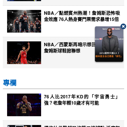
NBA／點燃賓州熱潮！詹姆斯恐怖吸
金效應 76人熱身賽門票需求暴增15倍
NBA／西蒙斯再暗示想回76人？IG曬
詹姆斯球鞋掀聯想
專欄
76人比2017年KD的「宇宙勇士」
強？老詹年輕10歲才有可能