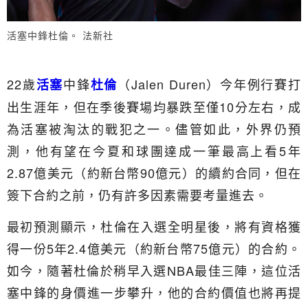
活塞中鋒杜倫。 法新社
22歲
中鋒
（Jalen Duren）今年例行賽打
活塞
杜倫
出生涯年，但在季後賽場均暴跌至僅10分左右，成
為活塞被淘汰的戰犯之一。儘管如此，外界仍預
測，他有望在今夏和球團達成一筆最高上看5年
2.87億美元（約新台幣90億元）的續約合同，但在
簽下合約之前，仍有許多因素需要考量進去。
最初預測顯示，杜倫在入選全明星後，將有資格獲
得一份5年2.4億美元（約新台幣75億元）的合約。
如今，隨著杜倫於稍早入選NBA最佳三陣，這位活
塞中鋒的身價進一步攀升，他的合約價值也將再提