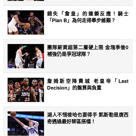
錯失「詹皇」的連鎖反應！騎士
「Plan B」為何走得舉步維艱？
團隊薪資超第二層硬上限 金塊季後0
補強仍是爭冠球隊？
詹姆斯空降費城 老皇帝「Last
Decision」的盤算與負重
湖人不惜梭哈也要得手 凱斯勒是唐西
奇遇過最好禁區搭檔！