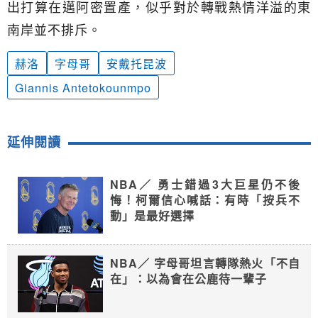
出打算在邁阿密置產，似乎對於轉戰熱情洋溢的東
南岸並不排斥。
赫洛
字母哥
安戴托昆波
Giannis Antetokounmpo
延伸閱讀
NBA／ 勇士錯過3大巨星仍不後
悔！柯爾信心喊話：有時「按兵不
動」是最好選擇
NBA／ 字母哥坦言轉隊熱火「不自
在」：以為會在公鹿待一輩子