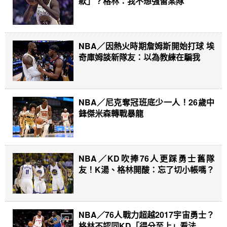
款」？格林：我不想強留某隊
NBA／因熱火時期詹姆斯開始打球 埃
奇庫姆談新隊友：以為教練在騙我
NBA／尼克奪冠班底少一人！26歲中
鋒傑米森轉戰暴龍
NBA／KD吹捧76人更踩勇士舊隊
友！K湯、格林開酸：忘了切小帳嗎？
NBA／76人戰力超越2017宇宙勇士？
格林不認同KD「得分至上」看法