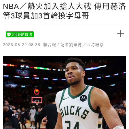
NBA／熱火加入搶人大戰 傳用赫洛
等3球員加3首輪換字母哥
用LINE傳送
2026-05-22 08:38
聯合報 / 記者劉肇育／即時報導