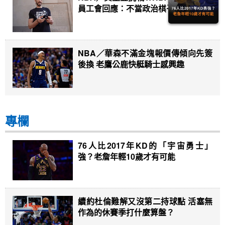
員工會回應：不當政治棋子
NBA／華森不滿金塊報價傳傾向先簽
後換 老鷹公鹿快艇騎士感興趣
專欄
76人比2017年KD的「宇宙勇士」
強？老詹年輕10歲才有可能
續約杜倫難解又沒第二持球點 活塞無
作為的休賽季打什麼算盤？