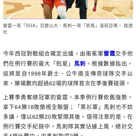
雷霆一哥「SGA」亞歷山大、馬刺一哥「斑馬」溫班亞瑪。 路透
社
今年西冠對戰組合確定出爐，由衛冕軍
交手他
雷霆
們在例行賽的最大「剋星」
。根據數據指出，
馬刺
這將是自1998年爵士、公牛兩支傳奇球隊交手以
來，勝場數均超過62場的球隊首次在季後賽碰頭。
上賽季勇奪總冠軍的雷霆，本季例行賽依舊強勢，
拿下64勝18敗傲視全聯盟；「黑衫軍」馬刺也不妨
多讓，僅以62勝20敗緊隨其後。值得注意的是，在
例行賽交手紀錄中，馬刺隊其實佔據上風，總計交
手4場比賽中，由馬刺取得3勝。