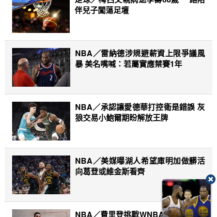
伴兒子闖蕩足壇
NBA／雷納德涉規避薪資上限爭議風
暴 美名嘴喊：若屬實應禁賽1年
NBA／承認讓愛德華打控衛是錯誤 灰
狼交易小鮑爾期盼解放王牌
NBA／美媒曝湖人希望庫明加做髒活
向葛登或維金斯看齊
NBA／費里登挑戰WNBA規則界線 球