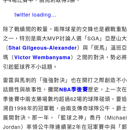
twitter loading...
除了戰績間的較量，兩隊球星的交鋒也是觀戰重點
之一，特別是兩大MVP討論人選「SGA」亞歷山大
（
）與「斑馬」溫班亞
Shai Gilgeous-Alexander
瑪（
）之間的對決，勢必將
Victor Wembanyama
引起籃球界不小話題。
雷霆與馬刺的「強強對決」也在開打之際創造不小
話題性與故事性，攤開
歷史，上一次在
NBA季後賽
季後賽中兩支勝場數均超過62場的球隊碰頭，要追
溯自1998年的冠軍戰，由兩支傳奇球隊公牛、爵士
展開對決。那一年，「籃球之神」喬丹（Michael
Jordan）率領公牛隊連續第2年在冠軍賽中與「郵