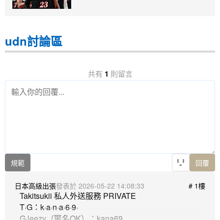
udn討論區
共有
1
則留言
規範
回覆
日本高級出張
2026-05-22 14:08:33
# 1樓
Takitsukii 私人外送服務 PRIVATE

T·G：k·a·n·a·6·9·

G·leezy（匿名OK）：kana69
