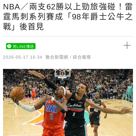
NBA／兩支62勝以上勁旅強碰！雷
霆馬刺系列賽成「98年爵士公牛之
戰」後首見
用LINE傳送
2026-05-17 16:34
聯合新聞網 / 綜合報導