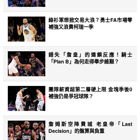
綠衫軍想掀交易大浪？勇士FA市場零
補強又浪費柯瑞一季
錯失「詹皇」的連鎖反應！騎士
「Plan B」為何走得舉步維艱？
團隊薪資超第二層硬上限 金塊季後0
補強仍是爭冠球隊？
詹姆斯空降費城 老皇帝「Last
Decision」的盤算與負重