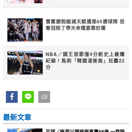
雷霆避稅縮減天賦還是60勝球隊 但
奪冠除了帶天命還要靠好運
NBA／國王首節僅4分創史上最爛
紀錄！馬刺「韓國湯普森」狂轟22
分
最新文章
足球／梅西父親病逝享壽68歲 一路陪