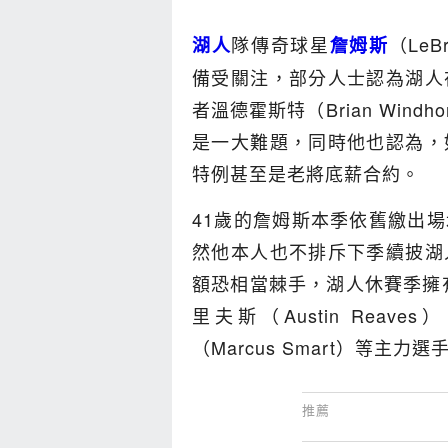
隊傳奇球星
（Le
湖人
詹姆斯
備受關注，部分人士認為湖人
者溫德霍斯特（Brian Win
是一大難題，同時他也認為，
特例甚至是老將底薪合約。
41歲的詹姆斯本季依舊繳出場均
然他本人也不排斥下季續披湖
額恐相當棘手，湖人休賽季擁有
里夫斯（Austin Reave
（Marcus Smart）等主力選