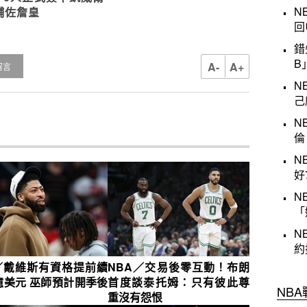
N
輔佐詹皇
回
錯
B
A-
A+
留言
N
己
N
倫
N
好
N
「
N
約
／戴維斯有資格提前續
NBA／交易後零互動！布朗
7億美元 巫師預計開季後
首度談泰托姆：只有彼此尊
重沒有怨恨