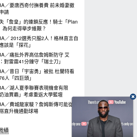
BA／要唐西奇付撫養費 前未婚妻撤
申請
失「詹皇」的連鎖反應！騎士「Plan
」為何走得舉步維艱？
BA／ 2012選秀只服2人！格林直言自
應該是「探花」
BA／痛批外界高估詹姆斯防守 艾
：對雷霆41分鐘守「瑞士刀」
BA／昔日「宇宙勇」被批 杜蘭特看
76人「四巨頭」
BA／湖人夏季聯賽表現機會有限
奶油賈霸」考慮重返大學籃壇
BA／費城龍家駿？詹姆斯傳可能從紐
搭直升機通勤球場