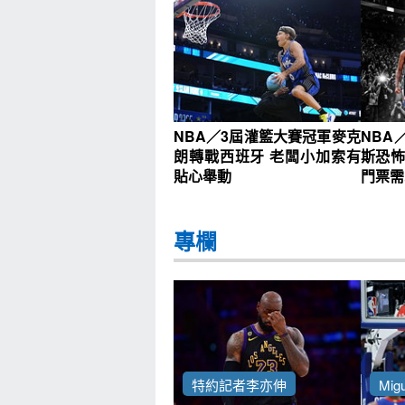
NBA／3屆灌籃大賽冠軍麥克
NBA
朗轉戰西班牙 老闆小加索有
斯恐怖
貼心舉動
門票需
專欄
特約記者李亦伸
Migu