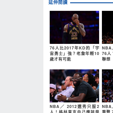
延伸閱讀
76人比2017年KD的「宇
NB
宙勇士」強？老詹年輕10
76
歲才有可能
聯想
NBA／ 2012選秀只服2
NB
人！格林直言自己應該是
重聚