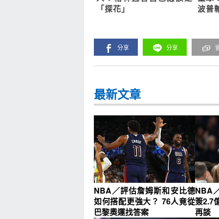
「探花」
波普
分享
分享
最新文章
NBA／評估詹姆斯和安比德
NBA
如何搭配更強大？ 76人竟從
簽2.
巴黎奧運找答案
再談