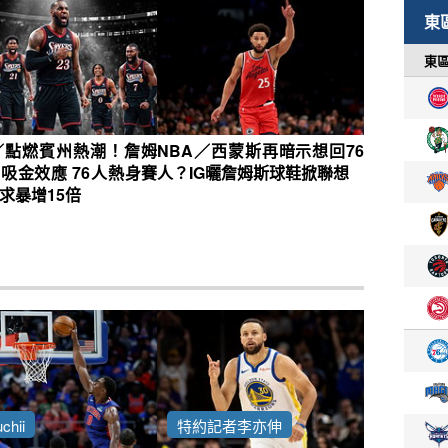
／點燃賓州熱潮！詹姆
NBA／西蒙斯再暗示想回76
吸金效應 76人熱身賽
人？IG曬詹姆斯球鞋掀聯想
求暴增15倍
chii
特約記者李亦伸