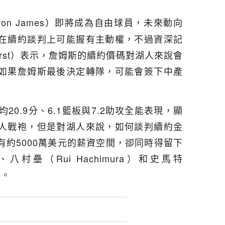
Bron James）即將成為自由球員，未來動向
在續約談判上可能握有主動權，不過資深記
dhorst）表示，詹姆斯的續約價碼對湖人來說會
如果詹姆斯最後決定轉隊，可能會簽下中產
20.9分、6.1籃板與7.2助攻全能表現，顯
人戰袍，但是對湖人來說，如何談判續約金
約5000萬美元的薪資空間，卻同時得留下
s）、八村壘（Rui Hachimura）和史馬特
手。