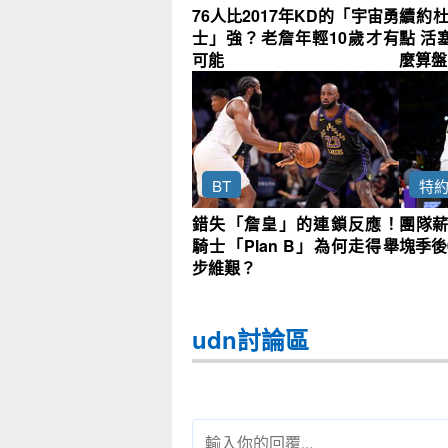
76人比2017年KD的「宇宙勇
續約
士」強？老詹年輕10歲才有
點 活
可能
麼算盤
BT
特
錯失「詹皇」的連鎖反應！
團隊薪
騎士「Plan B」為何走得舉
塊季後
步維艱？
udn討論區