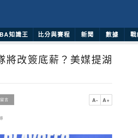
NBA知識王
比分與賽程
新聞
數據
戰
轉隊將改簽底薪？美媒提湖
A-
A+
留言
導