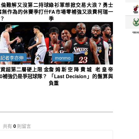
杜倫難解又沒第二持球
綠衫軍想掀交易大浪？勇士
塞無作為的休賽季打什
FA市場零補強又浪費柯瑞一
？
季
約記者李亦伸
monmo
資超第二層硬上限 金
詹姆斯空降費城 老皇帝
0補強仍是爭冠球隊？
「Last Decision」的盤算與
負重
共有
0
則留言