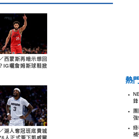
A／西蒙斯再暗示想回
人？IG曬詹姆斯球鞋掀
熱
N
鋒
團
強
綠
A／湖人奪冠班底費城
補
 76人正式簽下凱威爾