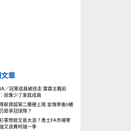
門文章
BA／冠軍成員被送走 雷霆主戰前
：就像少了家庭成員
隊薪資超第二層硬上限 金塊季後0補
仍是爭冠球隊？
衫軍想掀交易大浪？勇士FA市場零
強又浪費柯瑞一季