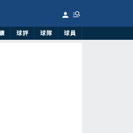
績
球評
球隊
球員