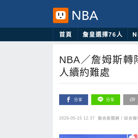
首頁
詹皇選擇76人
NBA／詹姆斯
人續約難處
分享
分享
2026-05-15 12:37
聯合新聞網 / 綜合報