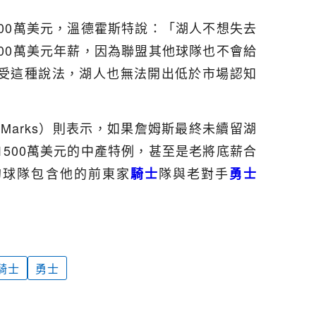
00萬美元，溫德霍斯特說：「湖人不想失去
00萬美元年薪，因為聯盟其他球隊也不會給
受這種說法，湖人也無法開出低於市場認知
」
y Marks）則表示，如果詹姆斯最終未續留湖
500萬美元的中產特例，甚至是老將底薪合
的球隊包含他的前東家
隊與老對手
騎士
勇士
騎士
勇士