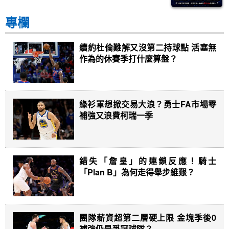
專欄
續約杜倫難解又沒第二持球點 活塞無
作為的休賽季打什麼算盤？
綠衫軍想掀交易大浪？勇士FA市場零
補強又浪費柯瑞一季
錯失「詹皇」的連鎖反應！騎士
「Plan B」為何走得舉步維艱？
團隊薪資超第二層硬上限 金塊季後0
補強仍是爭冠球隊？