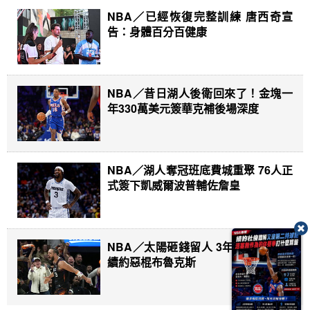
NBA／已經恢復完整訓練 唐西奇宣
告：身體百分百健康
NBA／昔日湖人後衛回來了！金塊一
年330萬美元簽華克補後場深度
NBA／湖人奪冠班底費城重聚 76人正
式簽下凱威爾波普輔佐詹皇
NBA／太陽砸錢留人 3年7300萬美元
續約惡棍布魯克斯