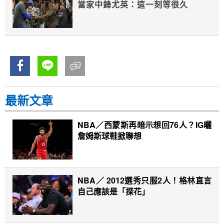
當家中鋒尤英：這一刻等很久
最新文章
NBA／西蒙斯再暗示想回76人？IG曬
詹姆斯球鞋掀聯想
NBA／ 2012選秀只服2人！格林直言
自己應該是「探花」