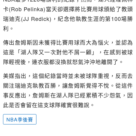
卡(Rob Pelinka)當天卻選擇將比賽用球頒給了教頭
瑞迪克(JJ Redick)，紀念他執教生涯的第100場勝
利。
傳出詹姆斯因未獲得比賽用球而大為惱火，並認為
這是「湖人隊又一次對他不屑一顧」，在感到被球
隊輕視後，連衣服都沒換就怒氣沖沖地離開了。
美媒指出，這個紀錄當時並未被球隊重視，反而去
關注瑞迪克執教百勝，讓詹姆斯覺得不悅。從這件
事反應出，詹姆斯在湖人隊已經累積不少怨氣，因
此是否會留在這支球隊確實很難說。
NBA季後賽