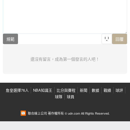
規範
回覆
還沒有留言，成為第一個發言的人吧！
詹皇選擇76人
NBA知識王
比分與賽程
新聞
數據
戰績
球評
球隊
球員
聯合線上公司 著作權所有 © udn.com All Rights Reserved.