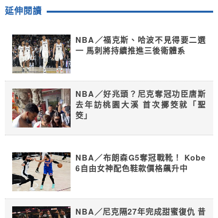
延伸閱讀
NBA／福克斯、哈波不見得要二選
一 馬刺將持續推進三後衛體系
NBA／好兆頭？尼克奪冠功臣唐斯
去年訪桃園大溪 首次擲筊就「聖
筊」
NBA／布朗森G5奪冠戰靴！ Kobe
6自由女神配色鞋款價格飆升中
NBA／尼克隔27年完成甜蜜復仇 昔