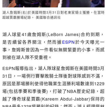
湖人詹姆斯(右)於美國時間3月31日對老東家騎士獲勝，在當時
超越賈霸勝場紀錄。 美國聯合通訊社
湖人球星41歲詹姆斯(LeBorn James)合約到期，
是否續留各界關注，然而據
ESPN
於今天曝光一
事，詹姆斯曾因為一件看似無關緊要的小事，而感
到被在湖人隊不受重視。
ESPN報導指出，湖人隊球星詹姆斯在美國時間3月
31日，一場例行賽擊敗騎士隊後對球隊感到不滿，
原因是那場勝利使得他職業生涯勝利場數達到1229
場(包括季賽和季後賽)，打破了NBA歷史紀錄，超
越了傳奇球星賈霸(Kareem Abdul-Jabbar)保持的
NBA最多1228場勝利的紀錄；然而，湖人經理佩林