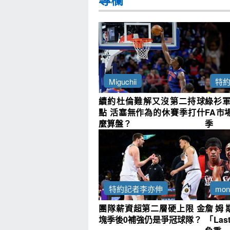
Miguchii
特
續約杜倫難解又沒第二持球
綠衫
點 活塞無作為的休賽季打什
FA市
麼算盤？
季
特約記者李亦伸
mo
團隊薪資超第二層硬上限 金
詹姆
塊季後0補強仍是爭冠球隊？
「Las