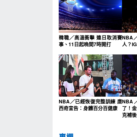
韓職／高溫衝擊 連日取消賽
NBA
事、11日起晚間7時開打
人？I
NBA／已經恢復完整訓練 唐
NB
西奇宣告：身體百分百健康
了！金
克補後
專欄