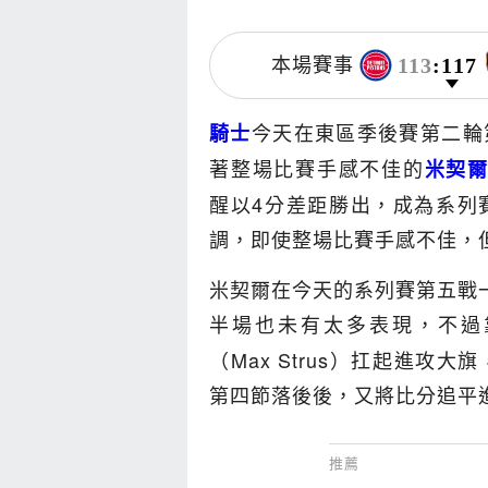
113
:
117
本場賽事
今天在東區季後賽第二輪
騎士
著整場比賽手感不佳的
米契
醒以4分差距勝出，成為系列
調，即使整場比賽手感不佳，
米契爾在今天的系列賽第五戰
半場也未有太多表現，不過
（Max Strus）扛起進
第四節落後後，又將比分追平