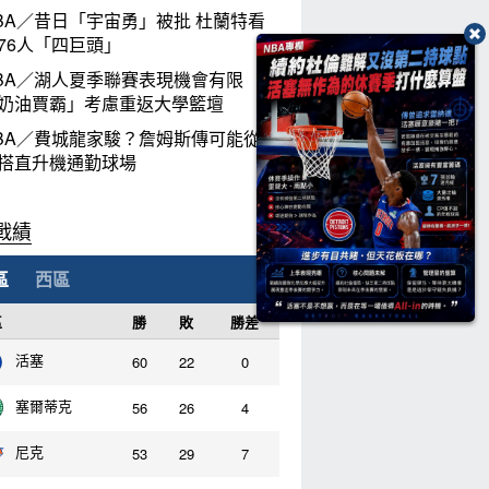
BA／昔日「宇宙勇」被批 杜蘭特看
76人「四巨頭」
BA／湖人夏季聯賽表現機會有限
奶油賈霸」考慮重返大學籃壇
BA／費城龍家駿？詹姆斯傳可能從紐
搭直升機通勤球場