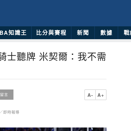
NBA知識王
比分與賽程
新聞
數據
戰
助騎士聽牌 米契爾：我不需
A-
A+
留言
育／即時報導