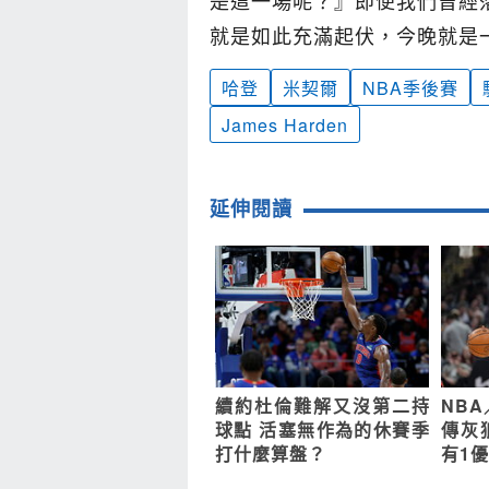
就是如此充滿起伏，今晚就是
哈登
米契爾
NBA季後賽
James Harden
延伸閱讀
續約杜倫難解又沒第二持
NB
球點 活塞無作為的休賽季
傳灰
打什麼算盤？
有1