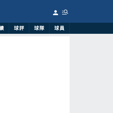
績
球評
球隊
球員