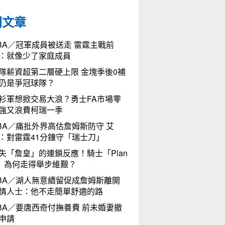
門文章
BA／冠軍成員被送走 雷霆主戰前
：就像少了家庭成員
隊薪資超第二層硬上限 金塊季後0補
仍是爭冠球隊？
衫軍想掀交易大浪？勇士FA市場零
強又浪費柯瑞一季
BA／痛批外界高估詹姆斯防守 艾
：對雷霆41分鐘守「瑞士刀」
失「詹皇」的連鎖反應！騎士「Plan
」為何走得舉步維艱？
BA／湖人無意續留促成詹姆斯離開
情人士：他不走簡單舒適的路
BA／要唐西奇付撫養費 前未婚妻撤
申請