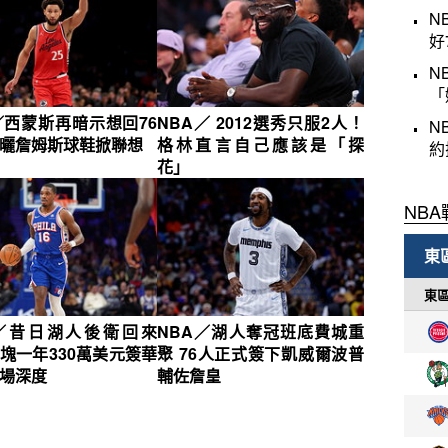
N
好
N
「
／西蒙斯再暗示想回76
NBA／ 2012選秀只服2人！
N
G曬詹姆斯球鞋掀聯想
格林直言自己應該是「探
約
花」
A／昔日湖人後衛回來
NBA／湖人奪冠班底費城重
塊一年330萬美元簽華
聚 76人正式簽下凱威爾波普
場深度
輔佐詹皇