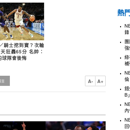
熱
N
鋒
團
A／騎士挖到寶？次輪
強
2天狂轟65分 名帥：
綠
的球隊會後悔
補
N
倫
A-
A+
留言
錯
B
N
內
N
回