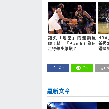
錯失「詹皇」的連鎖反
NB
應！騎士「Plan B」為何
新秀
走得舉步維艱？
錯過
分享
分享
最新文章