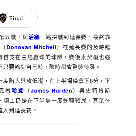
Final
第五戰，與
一路拚戰到延長賽，最終靠
活塞
（
）在延長賽的及時甦
爾
Donovan Mitchell
賽首支在主場贏球的球隊，賽後米契爾也強
但只要輪到自己時，隨時都會整裝待發。
一度陷入進攻低潮，在上半場僅拿下8分，下
靠著
（
）與史特魯斯
哈登
James Harden
攻大旗，騎士仍是在下半場一度逆轉戰局，甚至在
進入到延長賽。