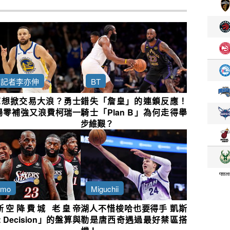
約記者李亦伸
BT
軍想掀交易大浪？勇士
錯失「詹皇」的連鎖反應！
場零補強又浪費柯瑞一
騎士「Plan B」為何走得舉
步維艱？
nmo
Miguchii
斯空降費城 老皇帝
湖人不惜梭哈也要得手 凱斯
t Decision」的盤算與
勒是唐西奇遇過最好禁區搭