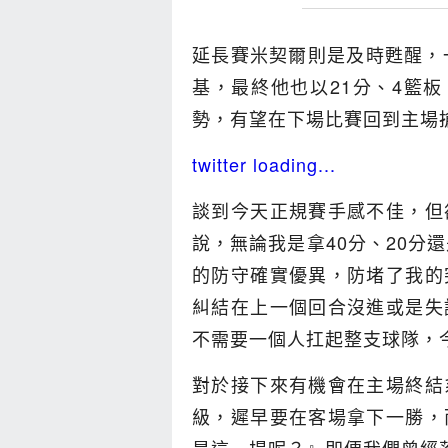
延長賽米契爾則是及時甦醒，
基，最終他也以21分、4籃板
勢，有望在下場比賽回到主場
twitter loading...
談到今天正規賽手感不佳，但
說，無論我是拿40分、20分
的防守確實優異，防堵了我的
糾結在上一個回合沒進或是失
不需要一個人扛起整支球隊，
對於接下來有機會在主場終結
級，遲早要在客場拿下一勝，
是這一場呢？』即便我們曾經