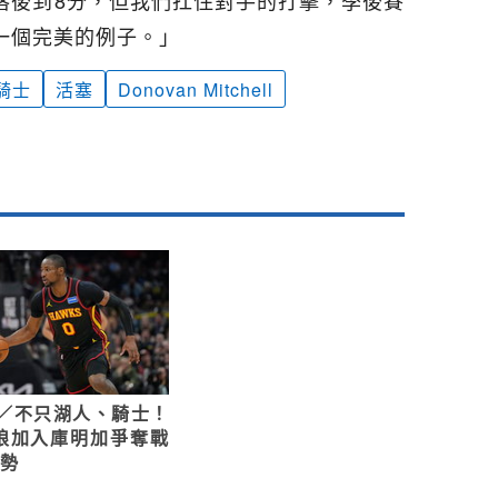
一個完美的例子。」
騎士
活塞
Donovan Mitchell
A／不只湖人、騎士！
狼加入庫明加爭奪戰
優勢