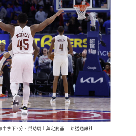
命中拿下7分，幫助騎士奠定勝基。 路透通訊社