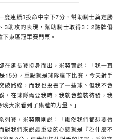
一度連續3投命中拿下7分，幫助騎士奠定勝
、3助攻的表現，幫助騎士取得3：2聽牌優
搶下東區冠軍賽門票。
卻在延長賽挺身而出，米契爾說：「我一直
還是15分，重點就是球隊贏下比賽，今天對手
突破路線，而我也投丟了一些球。但我不會
誤，在球隊需要我時，我就會整裝待發，我
今晚大家看到了集體的力量。」
系列賽，米契爾則說：「顯然我們都想要晉
而對我們來說最重要的心態就是『為什麼不
落後到8分，但我們扛住對手的打擊，季後賽