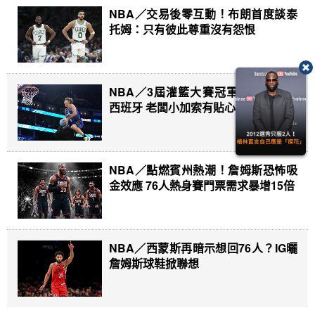
NBA／交易後零互動！布朗首度談泰
托姆：只有彼此尊重沒有怨恨
NBA／3屆灌籃大賽冠軍麥克朗轉戰
西班牙 老闆小加索有貼心舉動
NBA／點燃賓州熱潮！詹姆斯恐怖吸
金效應 76人熱身賽門票需求暴增15倍
NBA／西蒙斯再暗示想回76人？IG曬
詹姆斯球鞋掀聯想