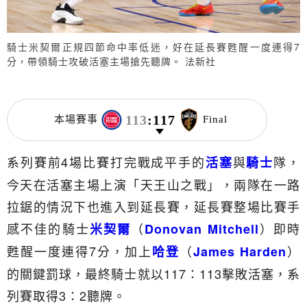
騎士米契爾正規四節命中率低迷，好在延長賽甦醒一度連得7
分，帶領騎士攻破活塞主場搶先聽牌。 法新社
113
:
117
本場賽事
Final
系列賽前4場比賽打完戰成平手的
與
隊，
活塞
騎士
今天在活塞主場上演「天王山之戰」，兩隊在一路
拉鋸的情況下也進入到延長賽，延長賽整場比賽手
感不佳的騎士
（
）即時
米契爾
Donovan Mitchell
甦醒一度連得7分，加上
（
）
哈登
James Harden
的關鍵罰球，最終騎士就以117：113擊敗活塞，系
列賽取得3：2聽牌。