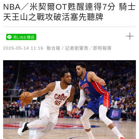
NBA／米契爾OT甦醒連得7分 騎士
天王山之戰攻破活塞先聽牌
用LINE傳送
2026-05-14 11:16
聯合報 / 記者劉肇育／即時報導