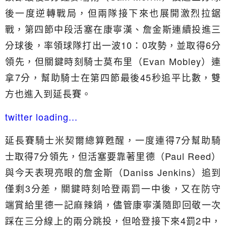
後一度逆轉戰局，但兩隊接下來也展開激烈拉鋸
戰，第四節中段活塞在康寧漢、詹金斯連續投進三
分球後，率領球隊打出一波10：0攻勢，並取得6分
領先，但關鍵時刻騎士莫布里（Evan Mobley）連
拿7分，幫助騎士在第四節最後45秒追平比數，雙
方也進入到延長賽。
twitter loading...
延長賽騎士米契爾總算甦醒，一度連得7分幫助騎
士取得7分領先，但活塞要靠著里德（Paul Reed）
與今天表現亮眼的詹金斯（Daniss Jenkins）追到
僅剩3分差，關鍵時刻哈登兩罰一中後，又在防守
端賞給里德一記麻辣鍋，儘管康寧漢隨即回敬一次
踩在三分線上的兩分跳投，但哈登接下來4罰2中，