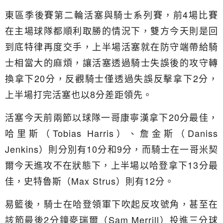
東區季後賽第二輪活塞與騎士系列賽，前4場比賽
在主場球隊都順利取勝的情況下，雙方今天則是回
到底特律再度交手，上半場活塞就在防守端帶給騎
士相當大的麻煩，讓活塞透過騎士失誤後的攻守轉
換拿下20分，反觀騎士僅透過失誤反擊拿下2分，
上半場打完活塞也以8分差距領先。
活塞今天前兩節以球隊一哥康寧漢拿下20分最佳，
哈里斯（Tobias Harris）、詹金斯（Daniss
Jenkins）則分別有10分和9分，而騎士在一哥米契
爾今天進攻不在狀態下，上半場以哈登拿下13分最
佳，史特魯斯（Max Strus）則有12分。
易籃後，騎士在哈登領軍下吹起反攻號角，甚至在
該節最後2分鐘麥瑞爾（Sam Merrill）投進三分球