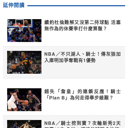
延伸閱讀
續約杜倫難解又沒第二持球點 活塞
無作為的休賽季打什麼算盤？
NBA／不只湖人、騎士！傳灰狼加
入庫明加爭奪戰有1優勢
錯失「詹皇」的連鎖反應！騎士
「Plan B」為何走得舉步維艱？
NBA／騎士挖到寶？次輪新秀2天