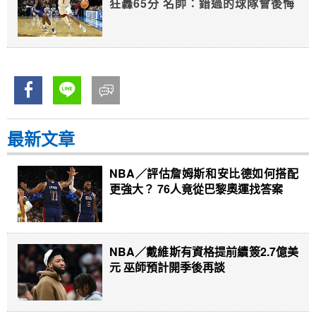
狂轟65分 名帥：錯過的球隊會後悔
最新文章
NBA／評估詹姆斯和安比德如何搭配
更強大？ 76人竟從巴黎奧運找答案
NBA／戴維斯有資格提前續簽2.7億美
元 巫師預計開季後再談