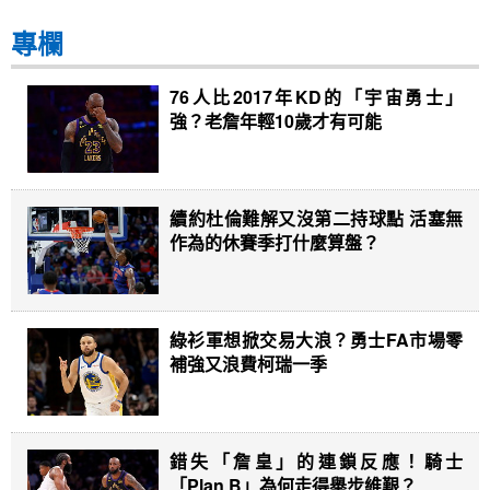
專欄
76人比2017年KD的「宇宙勇士」
強？老詹年輕10歲才有可能
續約杜倫難解又沒第二持球點 活塞無
作為的休賽季打什麼算盤？
綠衫軍想掀交易大浪？勇士FA市場零
補強又浪費柯瑞一季
錯失「詹皇」的連鎖反應！騎士
「Plan B」為何走得舉步維艱？