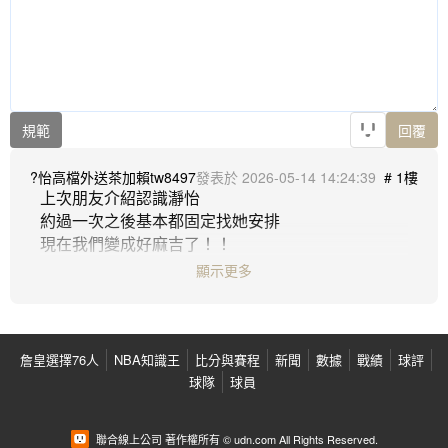
規範
回覆
?怡高檔外送茶加賴tw8497
2026-05-14 14:24:39
# 1樓
上次朋友介紹認識瀞怡

約過一次之後基本都固定找她安排

現在我們變成好麻吉了！！

所以今天就來幫幫她～

顯示更多
人很好溝通，安排的女生也都有水準

重點是不會有要A來B那種情況

想要穩定品質的可以找。

找瀞怡 好開薰！！

詹皇選擇76人
NBA知識王
比分與賽程
新聞
數據
戰績
球評
球隊
球員
聯合線上公司 著作權所有 © udn.com All Rights Reserved.