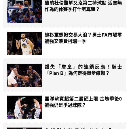
續約杜倫難解又沒第二持球點 活塞無
作為的休賽季打什麼算盤？
綠衫軍想掀交易大浪？勇士FA市場零
補強又浪費柯瑞一季
錯失「詹皇」的連鎖反應！騎士
「Plan B」為何走得舉步維艱？
團隊薪資超第二層硬上限 金塊季後0
補強仍是爭冠球隊？