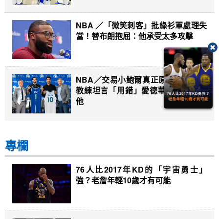
NBA ／「微笑刺客」批綠衫軍處理失
當！替布朗抱屈：他承受太多攻擊
NBA／交易小鮑爾真正原因曝光！總
教練坦言「用錯」愛德華：我們害了
他
專欄
76人比2017年KD的「宇宙勇士」
強？老詹年輕10歲才有可能