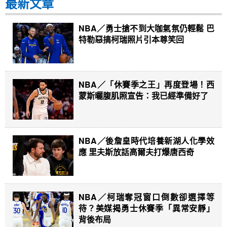
最新文章
NBA／勇士搶不到大咖氣氛仍輕鬆 巴
特勒惡搞柯瑞照片引本尊笑回
NBA／「休賽季之王」再度登場！西
蒙斯曬腹肌照宣告：我已經準備好了
NBA／後詹皇時代培養新湖人化學效
應 里夫斯放話高爾夫打爆唐西奇
NBA／柯瑞奪冠窗口倒數卻選擇等
待？美媒揭勇士休賽季「異常安靜」
背後布局