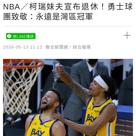
NBA／柯瑞妹夫宣布退休！勇士球
團致敬：永遠是灣區冠軍
用LINE傳送
2026-05-13 11:12
聯合新聞網 / 綜合報導