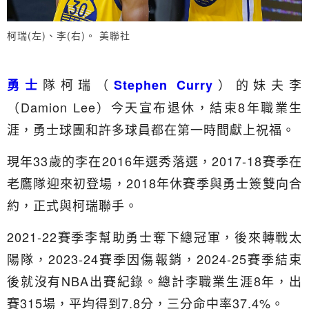
柯瑞(左)、李(右)。 美聯社
隊柯瑞（
）的妹夫李
勇士
Stephen Curry
（Damion Lee）今天宣布退休，結束8年職業生
涯，勇士球團和許多球員都在第一時間獻上祝福。
現年33歲的李在2016年選秀落選，2017-18賽季在
老鷹隊迎來初登場，2018年休賽季與勇士簽雙向合
約，正式與柯瑞聯手。
2021-22賽季李幫助勇士奪下總冠軍，後來轉戰太
陽隊，2023-24賽季因傷報銷，2024-25賽季結束
後就沒有NBA出賽紀錄。總計李職業生涯8年，出
賽315場，平均得到7.8分，三分命中率37.4%。