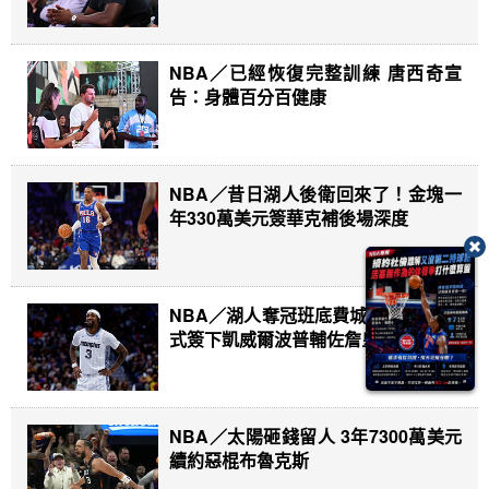
NBA／已經恢復完整訓練 唐西奇宣
告：身體百分百健康
NBA／昔日湖人後衛回來了！金塊一
年330萬美元簽華克補後場深度
NBA／湖人奪冠班底費城重聚 76人正
式簽下凱威爾波普輔佐詹皇
NBA／太陽砸錢留人 3年7300萬美元
續約惡棍布魯克斯