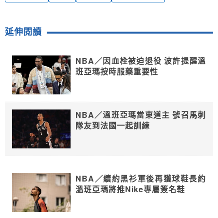
延伸閱讀
NBA／因血栓被迫退役 波許提醒溫
班亞瑪按時服藥重要性
NBA／溫班亞瑪當東道主 號召馬刺
隊友到法國一起訓練
NBA／續約黑衫軍後再獲球鞋長約
溫班亞瑪將推Nike專屬簽名鞋