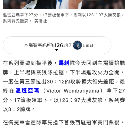
溫班亞瑪拿下27分、17籃板領軍下，馬刺以126：97大勝灰狼，
系列賽先聽牌。 美聯社
126
:
97
本場賽事
Final
在系列賽遭到扳平後，
隊今天回到主場續拚聽
馬刺
牌，上半場與灰狼隊拉鋸，下半場進攻火力全開，
一度在第三節拉出30：12的攻勢擴大領先差距，最
終在
（Victor Wembanyama）拿下27
溫班亞瑪
分、17籃板領軍下，以126：97大勝灰狼，系列賽
以3：2聽牌。
在衛冕軍雷霆隊率先搶下首張西區冠軍賽門票後，