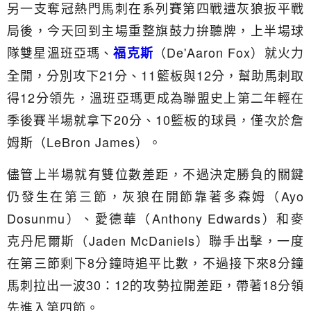
另一支奪冠熱門馬刺在系列賽第四戰遭灰狼扳平戰
局後，今天回到主場重整旗鼓力拚聽牌，上半場球
隊雙星溫班亞瑪、
（De'Aaron Fox）就火力
福克斯
全開，分別攻下21分、11籃板與12分，幫助馬刺取
得12分領先，溫班亞瑪更成為聯盟史上第二年輕在
季後賽半場就拿下20分、10籃板的球員，僅次於詹
姆斯（LeBron James）。
儘管上半場就有雙位數差距，不過決定勝負的關鍵
仍發生在第三節，灰狼在開節靠著多森姆（Ayo
Dosunmu）、愛德華（Anthony Edwards）和麥
克丹尼爾斯（Jaden McDaniels）聯手出擊，一度
在第三節剩下8分鐘時追平比數，不過接下來8分鐘
馬刺拉出一波30：12的攻勢拉開差距，帶著18分領
先進入第四節。