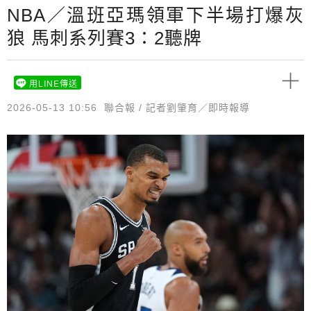
NBA／溫班亞瑪領軍下半場打爆灰
狼 馬刺系列賽3：2聽牌
用LINE傳送
2026-05-13 10:56
聯合報 / 記者劉肇育／即時報導