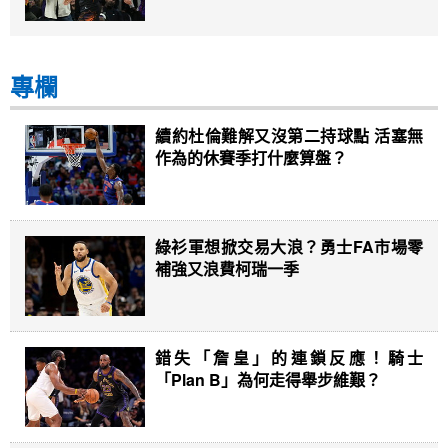
專欄
續約杜倫難解又沒第二持球點 活塞無
作為的休賽季打什麼算盤？
綠衫軍想掀交易大浪？勇士FA市場零
補強又浪費柯瑞一季
錯失「詹皇」的連鎖反應！騎士
「Plan B」為何走得舉步維艱？