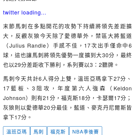
twitter loading...
末節馬刺在多點開花的攻勢下持續將領先差距擴
大，反觀灰狼今天除了愛德華外，禁區大將藍道
（Julius Randle）手感不佳，17次出手僅命中6
球，這也讓馬刺將領先優勢一度擴到大30分，最終
也以29分差距收下勝利，系列賽以3：2聽牌。
馬刺今天共計6人得分上雙，溫班亞瑪拿下27分、
17籃板、3阻攻，年度第六人強森（Keldon
Johnson）則有21分，福克斯18分，卡瑟爾17分；
灰狼則以愛德華20分最佳，藍道、麥克丹尼爾斯皆
拿下17分。
溫班亞瑪
馬刺
福克斯
NBA季後賽