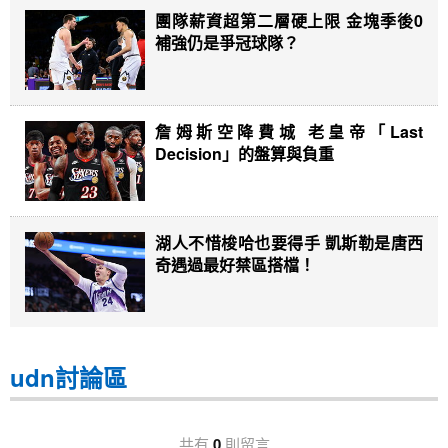
團隊薪資超第二層硬上限 金塊季後0
補強仍是爭冠球隊？
詹姆斯空降費城 老皇帝「Last
Decision」的盤算與負重
湖人不惜梭哈也要得手 凱斯勒是唐西
奇遇過最好禁區搭檔！
udn討論區
共有
0
則留言