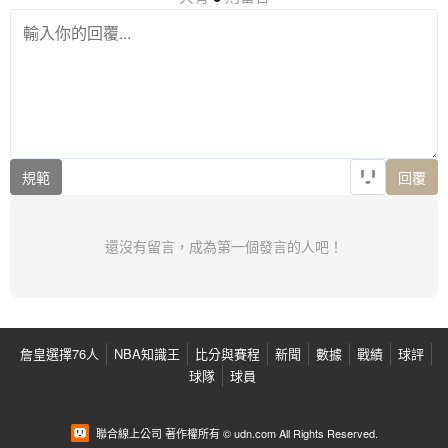
規範
回覆
還沒有留言，成為第一個發言的人吧！
詹皇選擇76人
NBA知識王
比分與賽程
新聞
數據
戰績
球評
球隊
球員
聯合線上公司 著作權所有 © udn.com All Rights Reserved.