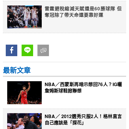
雷霆避稅縮減天賦還是60勝球隊 但
奪冠除了帶天命還要靠好運
最新文章
NBA／西蒙斯再暗示想回76人？IG曬
詹姆斯球鞋掀聯想
NBA／ 2012選秀只服2人！格林直言
自己應該是「探花」