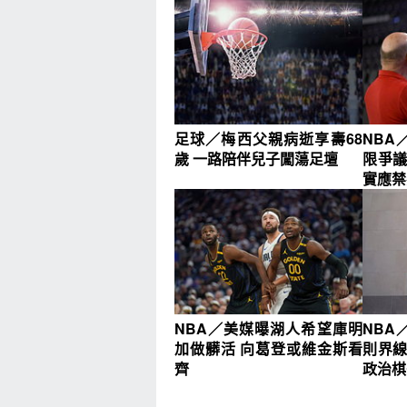
足球／梅西父親病逝享壽68
NBA
歲 一路陪伴兒子闖蕩足壇
限爭議
實應禁
NBA／美媒曝湖人希望庫明
NBA
加做髒活 向葛登或維金斯看
則界線
齊
政治棋