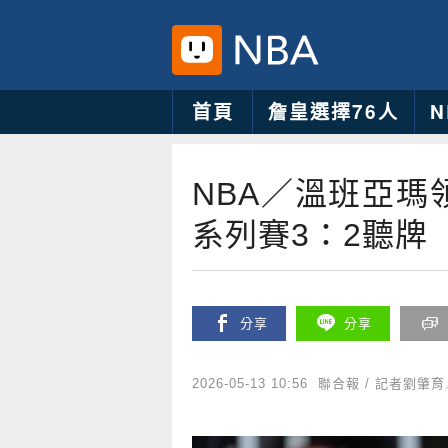
首頁
詹皇選擇76人
NBA／溫班亞瑪
系列賽3：2聽牌
分享
分享
2026-05-13 10:56
聯合報 / 記者劉肇