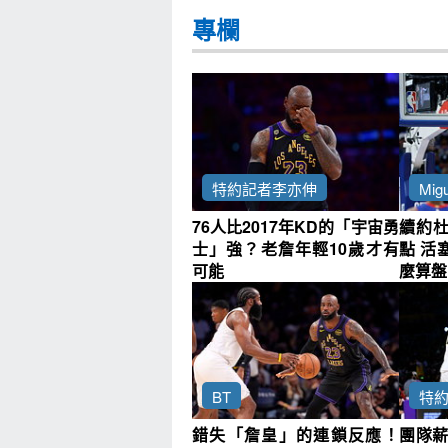
專欄
特約記者李亦伸
Migu
76人比2017年KD的「宇宙勇
續約
士」強？老詹年輕10歲才有
點 活
可能
麼算盤
BT
特
錯失「詹皇」的連鎖反應！
團隊薪