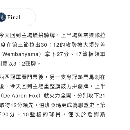
Final
今天回到主場續拚聽牌，上半場與灰狼隊拉
度在第三節拉出30：12的攻勢擴大領先差
or Wembanyama）拿下27分、17籃板領軍
列賽以3：2聽牌。
西區冠軍賽門票後，另一支奪冠熱門馬刺在
後，今天回到主場重整旗鼓力拚聽牌，上半
（De'Aaron Fox）就火力全開，分別攻下21
刺取得12分領先，溫班亞瑪更成為聯盟史上第
20分、10籃板的球員，僅次於詹姆斯