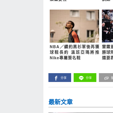
NBA／續約黑衫軍後再獲
雷霆
球鞋長約 溫班亞瑪將推
勝球
Nike專屬簽名鞋
還要
分享
分享
最新文章