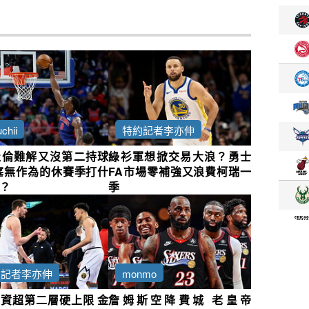
chii
特約記者李亦伸
杜倫難解又沒第二持球
綠衫軍想掀交易大浪？勇士
塞無作為的休賽季打什
FA市場零補強又浪費柯瑞一
？
季
約記者李亦伸
monmo
資超第二層硬上限 金
詹姆斯空降費城 老皇帝