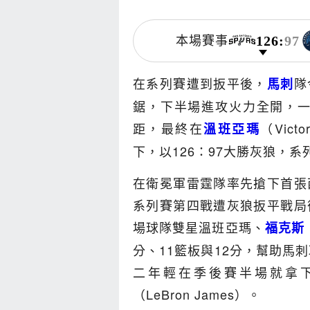
126
:
97
本場賽事
在系列賽遭到扳平後，
隊
馬刺
鋸，下半場進攻火力全開，一
距，最終在
（Vict
溫班亞瑪
下，以126：97大勝灰狼，系
在衛冕軍雷霆隊率先搶下首張
系列賽第四戰遭灰狼扳平戰局
場球隊雙星溫班亞瑪、
福克斯
分、11籃板與12分，幫助馬
二年輕在季後賽半場就拿下
（LeBron James）。