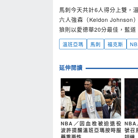
馬刺今天共計6人得分上雙，溫
六人強森（Keldon John
狼則以愛德華20分最佳，藍道
溫班亞瑪
馬刺
福克斯
N
延伸閱讀
NBA／因血栓被迫退役
NB
波許提醒溫班亞瑪按時服
號召
藥重要性
訓練