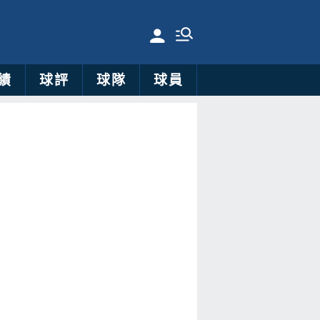
績
球評
球隊
球員