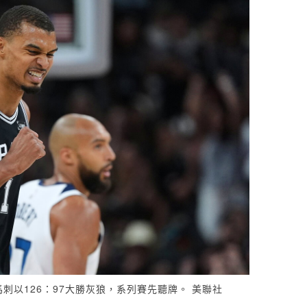
馬刺以126：97大勝灰狼，系列賽先聽牌。 美聯社