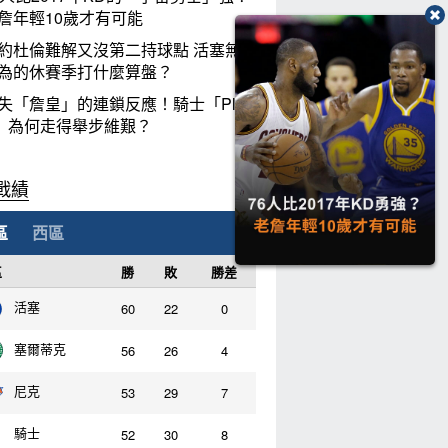
詹年輕10歲才有可能
約杜倫難解又沒第二持球點 活塞無
為的休賽季打什麼算盤？
失「詹皇」的連鎖反應！騎士「Plan
」為何走得舉步維艱？