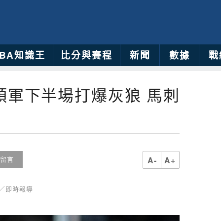
NBA知識王
比分與賽程
新聞
數據
戰
領軍下半場打爆灰狼 馬刺
A-
A+
留言
育／即時報導