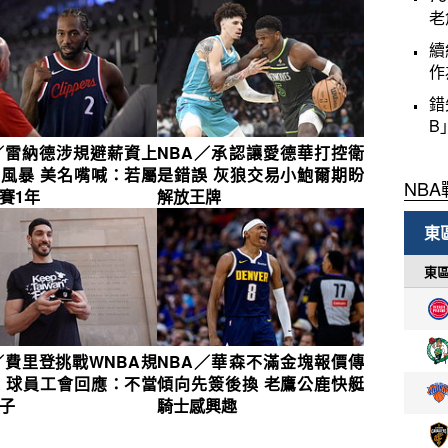
老
續
作
錯
B
／雷納德涉規避薪資上
NBA／承認讓愛德華打控衛
風暴 美名嘴喊：若屬
是錯誤 灰狼交易小鮑爾期盼
賽1年
解放王牌
／費里登挑戰WNBA規
NBA／華森不滿金塊報價傳
 球員工會回應：不當
傾向先簽後換 老鷹公鹿快艇
子
騎士感興趣