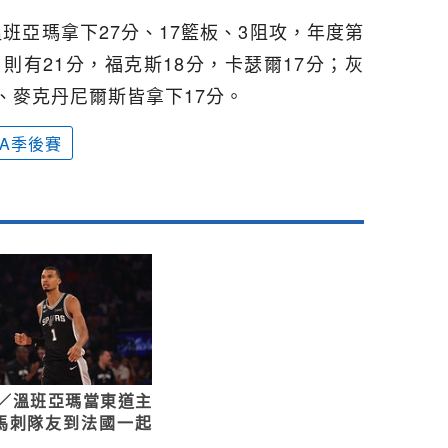
班亞瑪拿下27分、17籃板、3阻攻，年度第
son）則有21分，福克斯18分，卡瑟爾17分；灰
、麥克丹尼爾斯皆拿下17分。
BA季後賽
A／溫班亞瑪當東道主
馬刺隊友到法國一起