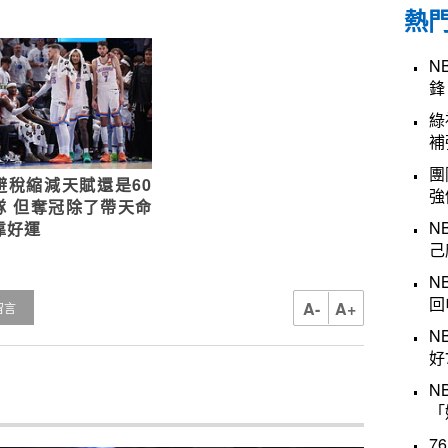
熱
N
鋒
綠
補
團
避稅縮減天賦還是60
強
隊 但奪冠除了帶天命
N
靠好運
己
N
回
A-
A+
留言
N
好
N
「
7