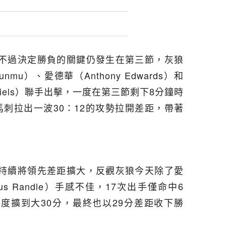
不過決定勝負的關鍵仍發生在第三節，灰狼
nmu）、愛德華（Anthony Edwards）和
aniels）聯手出擊，一度在第三節剩下8分鐘時
刺拉出一波30：12的攻勢拉開差距，帶著
持續將領先差距擴大，反觀灰狼今天除了愛
s Randle）手感不佳，17次出手僅命中6
度擴到大30分，最終也以29分差距收下勝