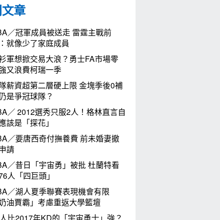
門文章
BA／冠軍成員被送走 雷霆主戰前
：就像少了家庭成員
衫軍想掀交易大浪？勇士FA市場零
強又浪費柯瑞一季
隊薪資超第二層硬上限 金塊季後0補
仍是爭冠球隊？
BA／ 2012選秀只服2人！格林直言自
應該是「探花」
BA／要唐西奇付撫養費 前未婚妻撤
申請
BA／昔日「宇宙勇」被批 杜蘭特看
76人「四巨頭」
BA／湖人夏季聯賽表現機會有限
奶油賈霸」考慮重返大學籃壇
6人比2017年KD的「宇宙勇士」強？