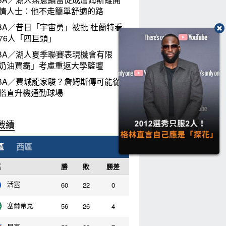
情人士：他不走簡單舒適的路
BA／昔日「宇宙勇」被批 杜蘭特看
76人「四巨頭」
BA／湖人夏季聯賽表現機會有限
奶油賈霸」考慮重返大學籃壇
BA／費城龍家駿？詹姆斯傳可能從紐
搭直升機通勤球場