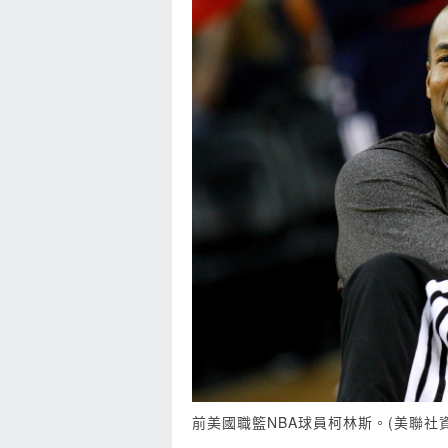
前美國職籃NBA球員柯林斯。(美聯社