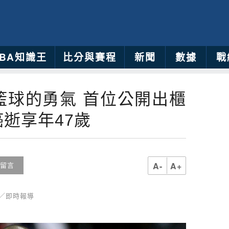
NBA知識王
比分與賽程
新聞
數據
戰
籃球的勇氣 首位公開出櫃
逝享年47歲
A-
A+
留言
育／即時報導