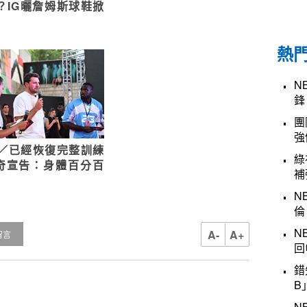
人？IG曬詹姆斯球鞋掀
熱
N
鋒
團
強
A／已經恢復完整訓練
綠
奇宣告：身體百分百
補
N
倫
N
A-
A+
留言
回
錯
B
N