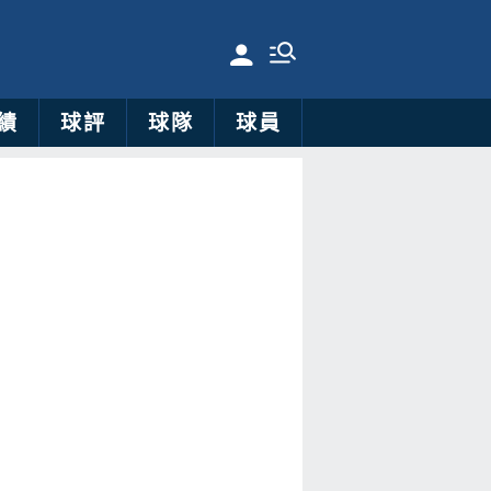
績
球評
球隊
球員