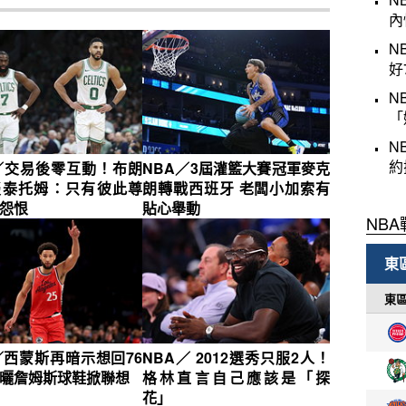
內
N
好
N
「
N
約
／交易後零互動！布朗
NBA／3屆灌籃大賽冠軍麥克
談泰托姆：只有彼此尊
朗轉戰西班牙 老闆小加索有
怨恨
貼心舉動
／西蒙斯再暗示想回76
NBA／ 2012選秀只服2人！
G曬詹姆斯球鞋掀聯想
格林直言自己應該是「探
花」