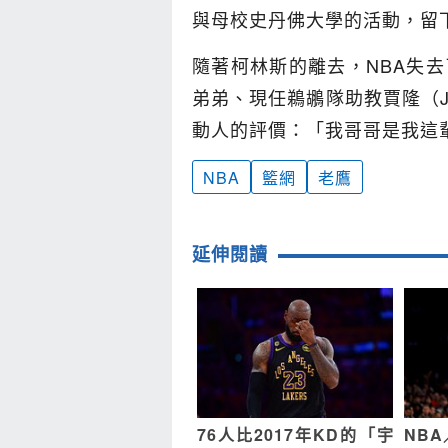
與母校史丹佛大學的活動，留
隨著柯林斯的離去，NBA失
弟弟、現任鵜鶘隊助教賈隆（Jar
動人的評價：「我哥哥是我這
NBA
籃網
老鷹
延伸閱讀
76人比2017年KD的「宇
NB