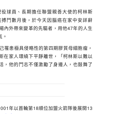
現役球員、長期擔任聯盟親善大使的柯林斯
，在與病魔搏鬥數月後，於今天因腦癌在家中安詳辭
場內外帶來變革的先驅者，用他47年的人生
氣。
自己罹患極具侵略性的第四期膠質母細胞瘤，
斯在家人環繞下平靜離世，「柯林斯以難以
活，他的鬥志不僅激勵了身邊人，也鼓舞了
001年以首輪第18順位加盟火箭隊後展開13