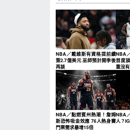
NBA／戴維斯有資格提前續
NBA
簽2.7億美元 巫師預計開季後
首度
再談
重沒有
NBA／點燃賓州熱潮！詹姆
NBA
斯恐怖吸金效應 76人熱身賽
人？I
門票需求暴增15倍