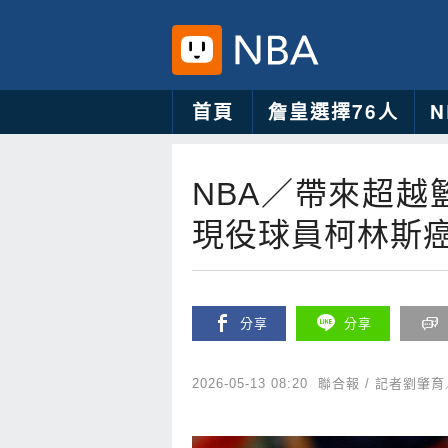
首頁
詹皇選擇76人
NBA／帶來超越
現役球員柯林斯癌
分享
分享
2026-05-13 08:20
聯合報 / 記者劉肇