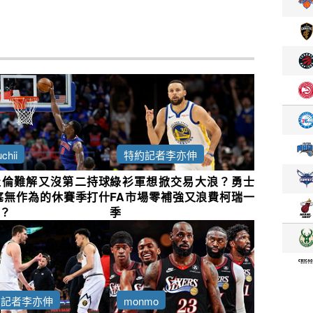
chii
特約記者李亦伸
杜倫難解又沒第二持球
綠衫軍想掀交易大浪？勇士
塞無作為的休賽季打什
FA市場零補強又浪費柯瑞一
？
季
約記者李亦伸
monmo