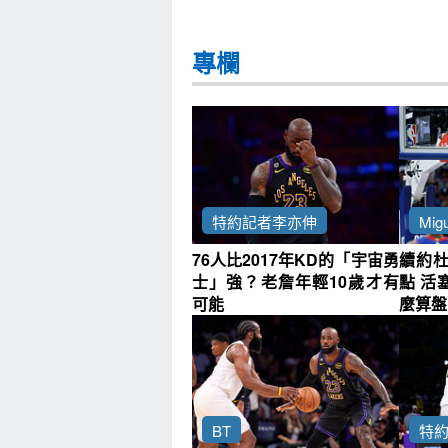
專欄
特約記者李亦伸
Migu
76人比2017年KD的「宇宙勇
續約
士」強？老詹年輕10歲才有
點 活
可能
麼算盤
BT
特