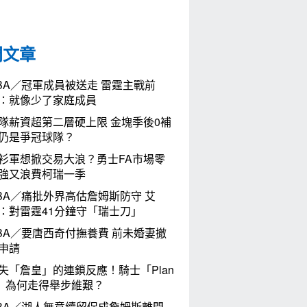
門文章
BA／冠軍成員被送走 雷霆主戰前
：就像少了家庭成員
隊薪資超第二層硬上限 金塊季後0補
仍是爭冠球隊？
衫軍想掀交易大浪？勇士FA市場零
強又浪費柯瑞一季
BA／痛批外界高估詹姆斯防守 艾
：對雷霆41分鐘守「瑞士刀」
BA／要唐西奇付撫養費 前未婚妻撤
申請
失「詹皇」的連鎖反應！騎士「Plan
」為何走得舉步維艱？
BA／湖人無意續留促成詹姆斯離開