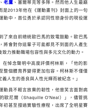
、
、塞爾蒂克等多隊。然而他人生最巔
老鷹
是2013年他在《運動畫刊》封面上的一句
運動中，首位勇於承認同性戀身份的現役運
到了來自前總統歐巴馬的致電鼓勵。歐巴馬
，將會對你這輩子可能都見不到面的人產生
後致力推動職場包容性與多元文化的動力。
lver）在悼念聲明中高度評價柯林斯，「他的影
至整個體育界變得更加包容。柯林斯不僅僅
定義人生的善良與人性光輝而被紀念。」
運動員不輕言放棄的韌性，他曾笑言面對病
爾（Shaquille O'Neal）」，儘管挑
年初甚至撐過實驗性療程，出席了全明星賽