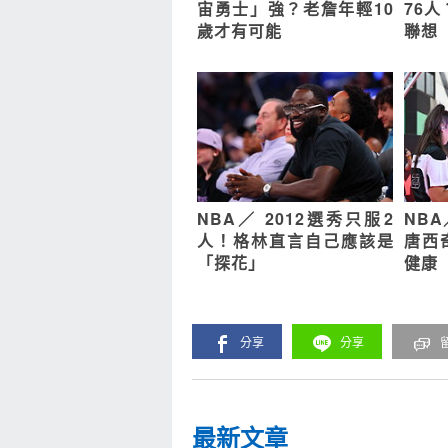
宙勇士」強？老詹年輕10
76
歲才有可能
聯想
NBA／ 2012選秀只服2
NB
人！格林直言自己應該是
唐西
「探花」
健康
分享
分享
最新文章