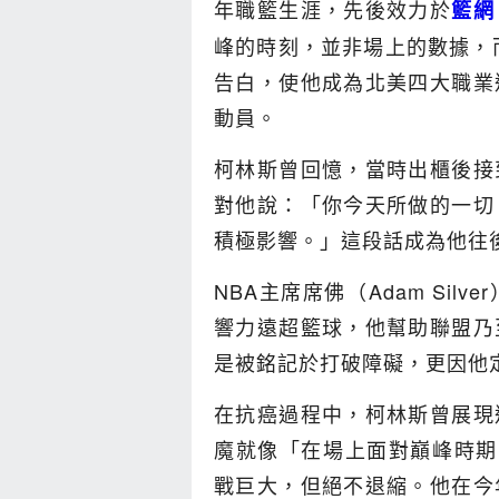
年職籃生涯，先後效力於
籃網
峰的時刻，並非場上的數據，而
告白，使他成為北美四大職業
動員。
柯林斯曾回憶，當時出櫃後接
對他說：「你今天所做的一切
積極影響。」這段話成為他往
NBA主席席佛（Adam Si
響力遠超籃球，他幫助聯盟乃
是被銘記於打破障礙，更因他
在抗癌過程中，柯林斯曾展現
魔就像「在場上面對巔峰時期的歐尼
戰巨大，但絕不退縮。他在今