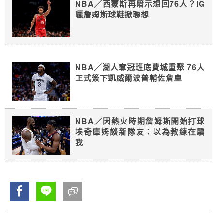
NBA／西蒙斯再暗示想回76人？IG
曬詹姆斯球鞋掀聯想
NBA／湖人奪冠班底費城重聚 76人
正式簽下凱威爾波普輔佐詹皇
NBA／因熱火時期詹姆斯開始打球
埃奇庫姆談新隊友：以為教練在騙
我