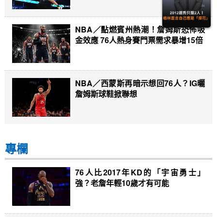
NBA／點燃賓州熱潮！詹姆斯恐怖吸
金效應 76人熱身賽門票需求暴增15倍
NBA／西蒙斯再暗示想回76人？IG曬
詹姆斯球鞋掀聯想
專欄
76人比2017年KD的「宇宙勇士」
強？老詹年輕10歲才有可能