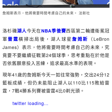
詹姆斯表示，他將需要時間考慮自己的未來。 法新社
洛杉磯
今天在
西區第二輪遭衛冕冠
湖人
NBA季後賽
軍
橫掃出局後，湖人球星
（LeBron
雷霆
詹姆斯
James）表示，他將需要時間考慮自己的未來，究
竟要不要繼續征戰第24個球季，思考重點在於他是
否依舊願意投入苦練，追求最高水準的表現。
現年41歲的詹姆斯今天一如往常強勢，交出24分12
籃板成績，但仍未能阻止湖人以110比115敗給雷
霆，7戰4勝系列賽被雷霆4比0剃光頭。
twitter loading...