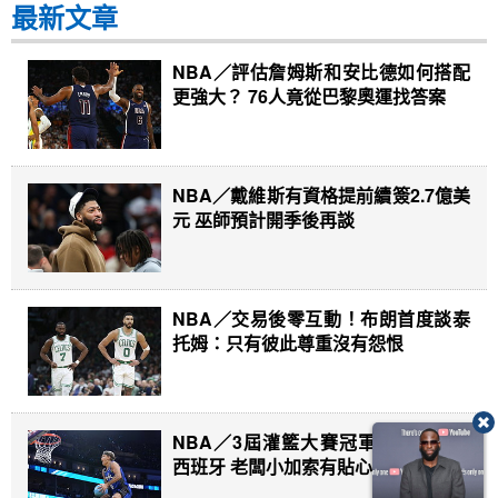
最新文章
NBA／評估詹姆斯和安比德如何搭配
更強大？ 76人竟從巴黎奧運找答案
NBA／戴維斯有資格提前續簽2.7億美
元 巫師預計開季後再談
NBA／交易後零互動！布朗首度談泰
托姆：只有彼此尊重沒有怨恨
NBA／3屆灌籃大賽冠軍麥克朗轉戰
西班牙 老闆小加索有貼心舉動