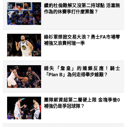
續約杜倫難解又沒第二持球點 活塞無
作為的休賽季打什麼算盤？
綠衫軍想掀交易大浪？勇士FA市場零
補強又浪費柯瑞一季
錯失「詹皇」的連鎖反應！騎士
「Plan B」為何走得舉步維艱？
團隊薪資超第二層硬上限 金塊季後0
補強仍是爭冠球隊？