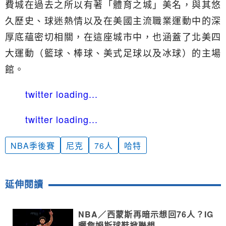
費城在過去之所以有著「體育之城」美名，與其悠
久歷史、球迷熱情以及在美國主流職業運動中的深
厚底蘊密切相關，在這座城市中，也涵蓋了北美四
大運動（籃球、棒球、美式足球以及冰球）的主場
館。
twitter loading...
twitter loading...
NBA季後賽
尼克
76人
哈特
延伸閱讀
NBA／西蒙斯再暗示想回76人？IG
曬詹姆斯球鞋掀聯想