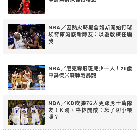
NBA／因熱火時期詹姆斯開始打球
埃奇庫姆談新隊友：以為教練在騙
我
NBA／尼克奪冠班底少一人！26歲
中鋒傑米森轉戰暴龍
NBA／KD吹捧76人更踩勇士舊隊
友！K湯、格林開酸：忘了切小帳
嗎？