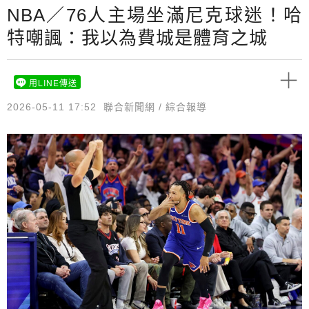
NBA／76人主場坐滿尼克球迷！哈
特嘲諷：我以為費城是體育之城
用LINE傳送
2026-05-11 17:52
聯合新聞網 / 綜合報導