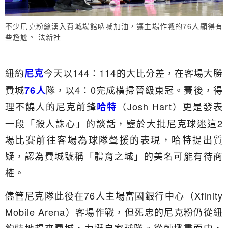
不少尼克粉絲湧入費城場館吶喊加油，讓主場作戰的76人顯得有
些尷尬。 法新社
紐約
今天以144：114的大比分差，在客場大勝
尼克
費城
隊，以4：0完成橫掃晉級東冠。賽後，得
76人
理不饒人的尼克前鋒
（Josh Hart）更是發表
哈特
一段「殺人誅心」的談話，鑒於大批尼克球迷這2
場比賽前往客場為球隊聲援的表現，哈特提出質
疑，認為費城號稱「體育之城」的美名可能有待商
榷。
儘管尼克隊此役在76人主場富國銀行中心（Xfinity
Mobile Arena）客場作戰，但死忠的尼克粉仍從紐