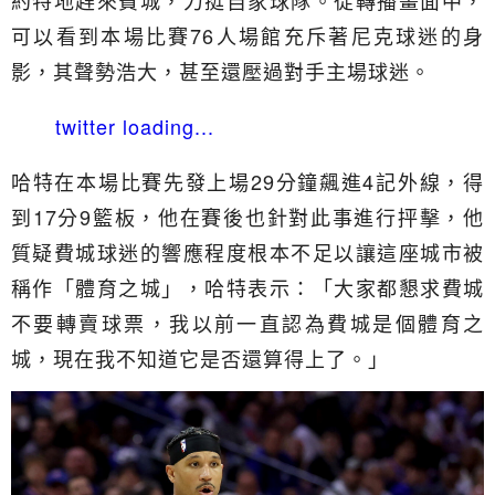
約特地趕來費城，力挺自家球隊。從轉播畫面中，
可以看到本場比賽76人場館充斥著尼克球迷的身
影，其聲勢浩大，甚至還壓過對手主場球迷。
twitter loading...
哈特在本場比賽先發上場29分鐘飆進4記外線，得
到17分9籃板，他在賽後也針對此事進行抨擊，他
質疑費城球迷的響應程度根本不足以讓這座城市被
稱作「體育之城」，哈特表示：「大家都懇求費城
不要轉賣球票，我以前一直認為費城是個體育之
城，現在我不知道它是否還算得上了。」