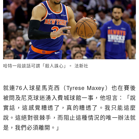
哈特一段談話可謂「殺人誅心」。 法新社
就連76人球星馬克西（Tyrese Maxey）也在賽後
被問及尼克球迷湧入費城球館一事，他坦言：「說
實話，這感覺糟透了，真的糟透了。我只能這麼
說。這絕對很棘手，而阻止這種情況的唯一辦法就
是，我們必須離開。」