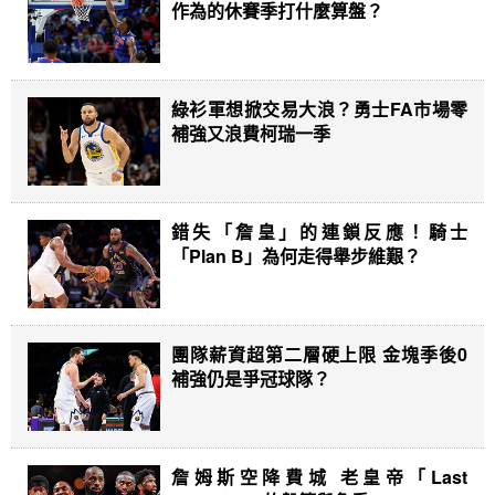
作為的休賽季打什麼算盤？
綠衫軍想掀交易大浪？勇士FA市場零
補強又浪費柯瑞一季
錯失「詹皇」的連鎖反應！騎士
「Plan B」為何走得舉步維艱？
團隊薪資超第二層硬上限 金塊季後0
補強仍是爭冠球隊？
詹姆斯空降費城 老皇帝「Last