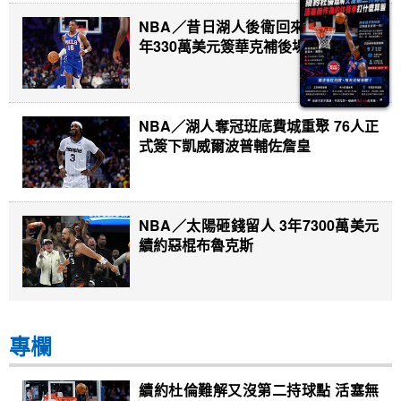
NBA／昔日湖人後衛回來了！金塊一
年330萬美元簽華克補後場深度
NBA／湖人奪冠班底費城重聚 76人正
式簽下凱威爾波普輔佐詹皇
NBA／太陽砸錢留人 3年7300萬美元
續約惡棍布魯克斯
專欄
續約杜倫難解又沒第二持球點 活塞無