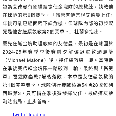
認為艾德曼有望繼續擔任金塊隊的總教練，執教他
在球隊的第2個賽季，「儘管有傳言說艾德曼上任1
年後可能已經面臨下課危機，但球隊內部的初步感
覺是他會繼續執教第2個賽季。」杜蘭多指出。
原先任職金塊助理教練的艾德曼，最初是在球團於
2024-25年賽季季後賽前夕解僱冠軍教頭馬龍
（Michael Malone）後，接任總教練一職。當時他
在季後賽帶領金塊隊一路殺到二輪，最終與「衛冕
軍」雷霆隊鏖戰7場後落敗。本季是艾德曼執教的
第1個完整賽季，球隊例行賽戰績為54勝28敗位列
西區第3，只可惜在季後賽發揮欠佳，最終遭灰狼
淘汰出局，止步首輪。
twitter loading...