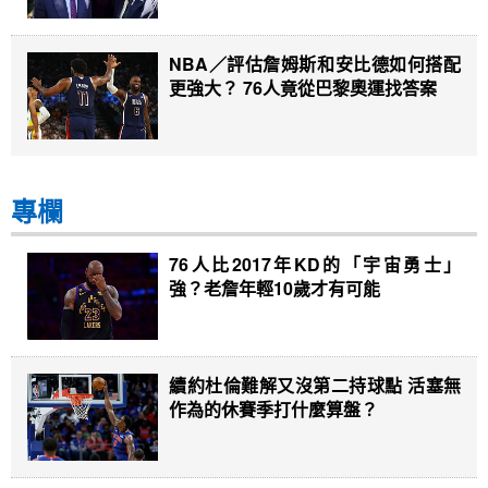
NBA／評估詹姆斯和安比德如何搭配
更強大？ 76人竟從巴黎奧運找答案
專欄
76人比2017年KD的「宇宙勇士」
強？老詹年輕10歲才有可能
續約杜倫難解又沒第二持球點 活塞無
作為的休賽季打什麼算盤？