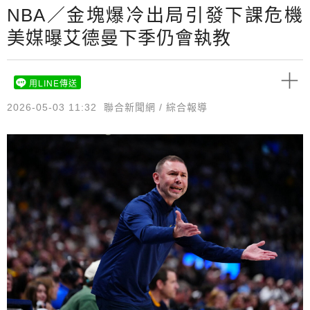
NBA／金塊爆冷出局引發下課危機
美媒曝艾德曼下季仍會執教
用LINE傳送
2026-05-03 11:32
聯合新聞網 / 綜合報導