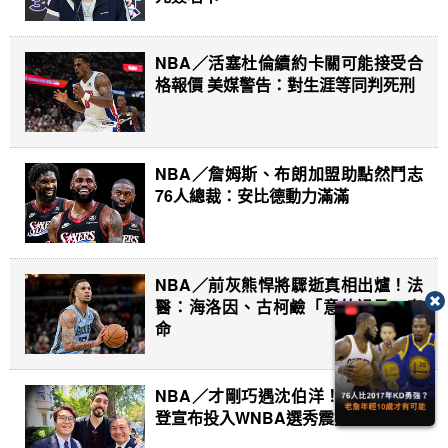
NBA／活塞杜倫續約卡關可能接受合
格報價 美媒警告：對生涯等同判死刑
NBA／詹姆斯、布朗加盟助點然鬥志
76人總裁：安比德動力滿滿
NBA／前灰熊悍將驟逝真相出爐！法
醫：海洛因、古柯鹼「意外過量」奪
命
NBA／才剛巧遇沈伯洋！前探花費里
登宣布投入WNBA選秀震撼體壇