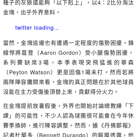
種子的灰狼還能夠「以下剋上」，以4：2比分淘汰
金塊，出乎外界意料。
twitter loading...
當然，金塊這邊也有遭遇一定程度的傷勢困擾，鋒
線悍將葛登（Aaron Gordon）受小腿傷勢困擾，
系列賽缺席3場，本季表現突飛猛進的華森
（Peyton Watson）更是因傷1場未打。然而若將
兩隊陣容攤開來看，金塊的真正問題在於其他球員
沒能在主力受傷後頂替上來，貢獻得分火力。
在金塊提前放暑假後，外界也開始討論總教練「下
課」的可能性，不少人認為球團很可能會在今年休
賽季換帥，進行陣容調整。然而，據《丹佛郵報》
記者杜蘭多（Bennett Durando）的報導透露，他