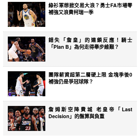
綠衫軍想掀交易大浪？勇士FA市場零
補強又浪費柯瑞一季
錯失「詹皇」的連鎖反應！騎士
「Plan B」為何走得舉步維艱？
團隊薪資超第二層硬上限 金塊季後0
補強仍是爭冠球隊？
詹姆斯空降費城 老皇帝「Last
Decision」的盤算與負重