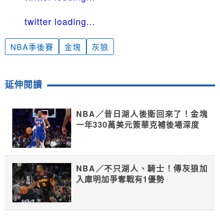
twitter loading...
NBA季後賽
金塊
灰狼
延伸閱讀
NBA／昔日湖人後衛回來了！金塊
一年330萬美元簽華克補後場深度
NBA／不只湖人、騎士！傳灰狼加
入庫明加爭奪戰有1優勢