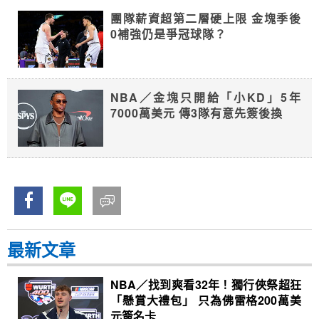
團隊薪資超第二層硬上限 金塊季後
0補強仍是爭冠球隊？
NBA／金塊只開給「小KD」5年
7000萬美元 傳3隊有意先簽後換
最新文章
NBA／找到爽看32年！獨行俠祭超狂
「懸賞大禮包」 只為佛雷格200萬美
元簽名卡