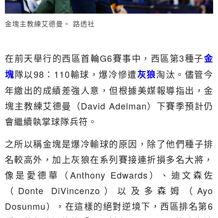
金塊主教練艾德曼。 路透社
在前天舉行的西區首輪G6賽事中，西區第3種子
金
隊以98：110輸球，爆冷慘遭
淘汰。儘管今
塊
灰狼
年繳出的成績差強人意，但根據美媒報導指出，金
塊主教練艾德曼（David Adelman）下賽季預計仍
會繼續執掌球隊兵符。
之所以稱金塊是爆冷輸球的原因，除了他們種子排
名較高外，加上灰狼在系列賽接連折損多名大將，
像是愛德華（Anthony Edwards）、迪文森佐
（Donte DiVincenzo）以及多森姆（Ayo
Dosunmu），在這樣的絕對逆境下，西區排名第6