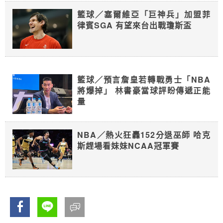
籃球／塞爾維亞「巨神兵」加盟菲
律賓SGA 有望來台出戰瓊斯盃
籃球／預言詹皇若轉戰勇士「NBA
將爆掉」 林書豪當球評盼傳遞正能
量
NBA／熱火狂轟152分退巫師 哈克
斯趕場看妹妹NCAA冠軍賽