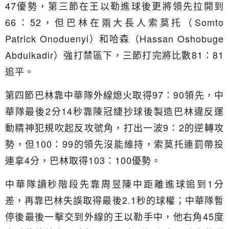
47優勢，第三節在王以勒進球後更將領先拉開到
66：52，但巴林在兩大長人索莫托（Somto
Patrick Onoduenyi）和哈森（Hassan Oshobuge
Abdulkadir）強打禁區下，三節打完將比數81：81
追平。
第四節巴林靠中華隊外線熄火取得97：90領先，中
華隊最後2分14秒靠陳冠緁抄球後製造巴林違反運
動精神犯規吹起反攻號角，打出一波9：2的逆轉攻
勢，但100：99的領先沒能維持，索莫托連罰帶投
連拿4分，巴林取得103：100優勢。
中華隊讀秒階段先靠周昱陳中距離進球追到1分
差，再靠巴林失誤取得最後2.1秒的球權；中華隊暫
停後最後一擊交到外線的王以勒手中，他右角45度