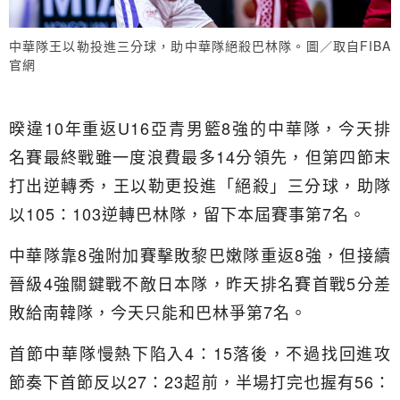
中華隊王以勒投進三分球，助中華隊絕殺巴林隊。圖／取自FIBA
官網
暌違10年重返U16亞青男籃8強的中華隊，今天排
名賽最終戰雖一度浪費最多14分領先，但第四節末
打出逆轉秀，王以勒更投進「絕殺」三分球，助隊
以105：103逆轉巴林隊，留下本屆賽事第7名。
中華隊靠8強附加賽擊敗黎巴嫩隊重返8強，但接續
晉級4強關鍵戰不敵日本隊，昨天排名賽首戰5分差
敗給南韓隊，今天只能和巴林爭第7名。
首節中華隊慢熱下陷入4：15落後，不過找回進攻
節奏下首節反以27：23超前，半場打完也握有56：