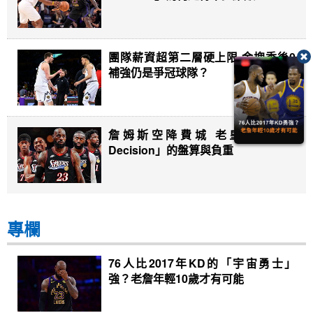
團隊薪資超第二層硬上限 金塊季後0
補強仍是爭冠球隊？
詹姆斯空降費城 老皇帝「Last
Decision」的盤算與負重
專欄
76人比2017年KD的「宇宙勇士」
強？老詹年輕10歲才有可能