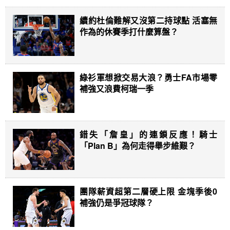
續約杜倫難解又沒第二持球點 活塞無
作為的休賽季打什麼算盤？
綠衫軍想掀交易大浪？勇士FA市場零
補強又浪費柯瑞一季
錯失「詹皇」的連鎖反應！騎士
「Plan B」為何走得舉步維艱？
團隊薪資超第二層硬上限 金塊季後0
補強仍是爭冠球隊？