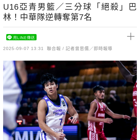
U16亞青男籃／三分球「絕殺」巴
林！中華隊逆轉奪第7名
用LINE傳送
2025-09-07 13:31
聯合報 / 記者曾思儒／即時報導