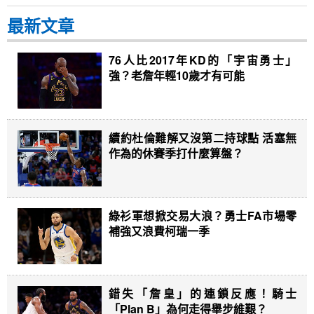
最新文章
76人比2017年KD的「宇宙勇士」
強？老詹年輕10歲才有可能
續約杜倫難解又沒第二持球點 活塞無
作為的休賽季打什麼算盤？
綠衫軍想掀交易大浪？勇士FA市場零
補強又浪費柯瑞一季
錯失「詹皇」的連鎖反應！騎士
「Plan B」為何走得舉步維艱？