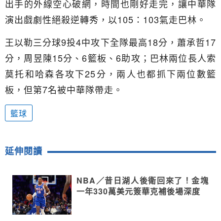
出手的外線空心破網，時間也剛好走完，讓中華隊
演出戲劇性絕殺逆轉秀，以105：103氣走巴林。
王以勒三分球9投4中攻下全隊最高18分，蕭承哲17
分，周昱陳15分、6籃板、6助攻；巴林兩位長人索
莫托和哈森各攻下25分，兩人也都抓下兩位數籃
板，但第7名被中華隊帶走。
籃球
延伸閱讀
NBA／昔日湖人後衛回來了！金塊
一年330萬美元簽華克補後場深度