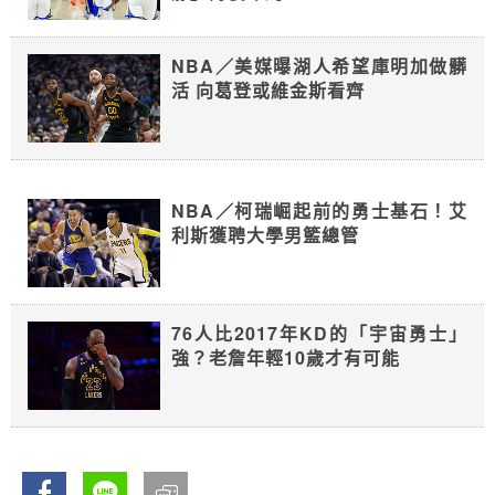
NBA／美媒曝湖人希望庫明加做髒
活 向葛登或維金斯看齊
NBA／柯瑞崛起前的勇士基石！艾
利斯獲聘大學男籃總管
76人比2017年KD的「宇宙勇士」
強？老詹年輕10歲才有可能