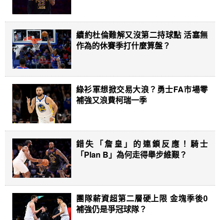
續約杜倫難解又沒第二持球點 活塞無
作為的休賽季打什麼算盤？
綠衫軍想掀交易大浪？勇士FA市場零
補強又浪費柯瑞一季
錯失「詹皇」的連鎖反應！騎士
「Plan B」為何走得舉步維艱？
團隊薪資超第二層硬上限 金塊季後0
補強仍是爭冠球隊？