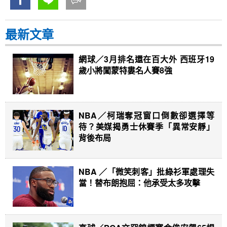
最新文章
網球／3月排名還在百大外 西班牙19
歲小將闖蒙特婁名人賽8強
NBA／柯瑞奪冠窗口倒數卻選擇等
待？美媒揭勇士休賽季「異常安靜」
背後布局
NBA ／「微笑刺客」批綠衫軍處理失
當！替布朗抱屈：他承受太多攻擊