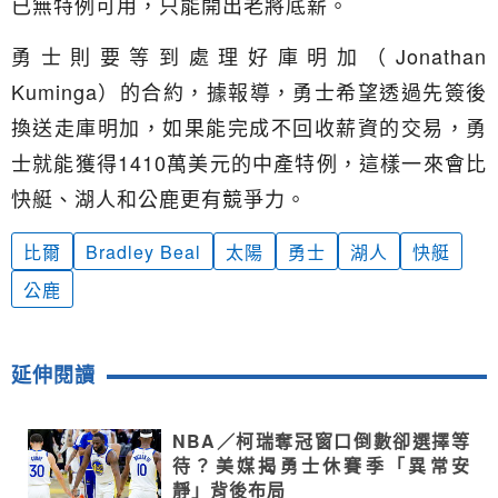
已無特例可用，只能開出老將底薪。
勇士則要等到處理好庫明加（Jonathan
Kuminga）的合約，據報導，勇士希望透過先簽後
換送走庫明加，如果能完成不回收薪資的交易，勇
士就能獲得1410萬美元的中產特例，這樣一來會比
快艇、湖人和公鹿更有競爭力。
比爾
Bradley Beal
太陽
勇士
湖人
快艇
公鹿
延伸閱讀
NBA／柯瑞奪冠窗口倒數卻選擇等
待？美媒揭勇士休賽季「異常安
靜」背後布局