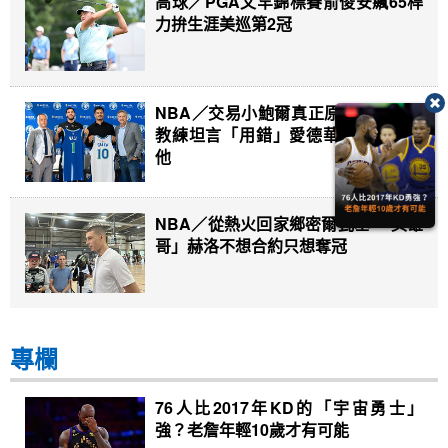
高球／PGA文罕錦標賽俞俊安飆65桿
力拚生涯美巡第2冠
NBA／交易小鮑爾真正原因曝光！總
教練坦言「用錯」愛德華：我們害了
他
NBA／從熱火回家鄉密爾瓦基 「英雄
哥」赫洛不想合約只想奪冠
專欄
76人比2017年KD的「宇宙勇士」
強？老詹年輕10歲才有可能