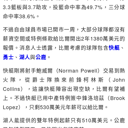
3.3籃板與3.7助攻，投籃命中率為49.7%，三分球
命中率38.6%。
不過自由球員市場已開市一周，大部分球隊都沒有
薪資空間或特例條款給比爾開出2年1380萬美元的
報價。消息人士透露，比爾考慮的球隊包含
、
快艇
、
與
。
勇士
湖人
公鹿
快艇剛將射手鮑威爾（Norman Powell）交易到熱
火隊，從爵士隊換來前鋒柯林斯（John
Collins），這讓快艇陣容出現空缺，比爾有望補
上。不過快艇已用中產特例簽中鋒洛培茲（Brook
Lopez），只剩530萬美元年薪可以給比爾。
湖人能提供的雙年特例起薪只有510萬美元。公鹿