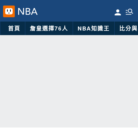
首頁
詹皇選擇76人
NBA知識王
比分與