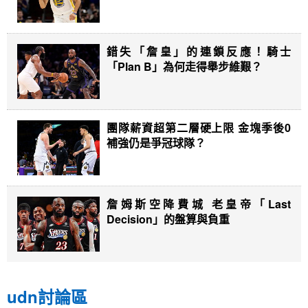
錯失「詹皇」的連鎖反應！騎士
「Plan B」為何走得舉步維艱？
團隊薪資超第二層硬上限 金塊季後0
補強仍是爭冠球隊？
詹姆斯空降費城 老皇帝「Last
Decision」的盤算與負重
udn討論區