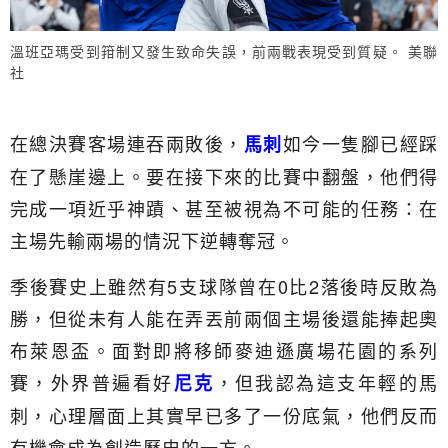
溫班亞瑪受到箝制又發生致命失誤，前兩戰表現受到質疑。 美聯
社
在總決賽客場連吞兩敗後，
如今一隻腳已經踩
馬刺
在了懸崖邊上。要在接下來的比賽中翻盤，他們得
完成一項近乎神蹟、甚至被視為不可能的任務：在
主場先輸兩場的情況下逆轉奪冠。
季後賽史上雖然有5支球隊曾在0比2落後時反敗為
勝，但從未有人能在弄丟前兩個主場後還能捧起奧
布萊恩盃。面對即將移師麥迪遜廣場花園的系列
賽，外界普遍看好
，但我認為這支年輕的馬
尼克
刺，心理層面上其實早已多了一份底氣，他們反而
有機會成為創造歷史的一方。