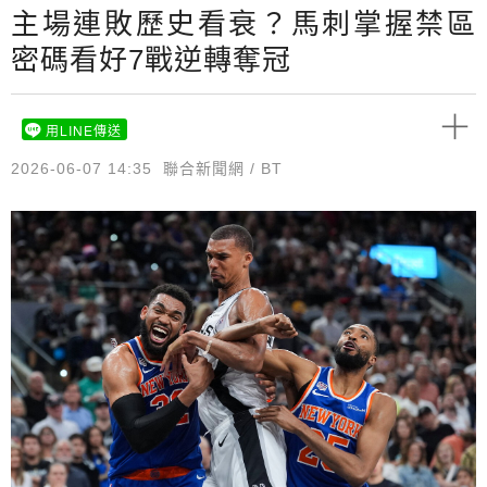
主場連敗歷史看衰？馬刺掌握禁區
密碼看好7戰逆轉奪冠
用LINE傳送
2026-06-07 14:35
聯合新聞網 / BT