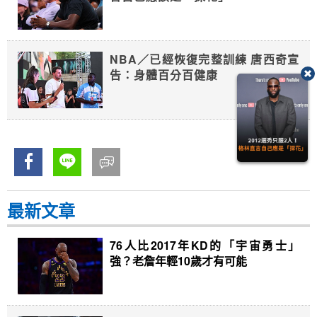
NBA／已經恢復完整訓練 唐西奇宣
告：身體百分百健康
最新文章
76人比2017年KD的「宇宙勇士」
強？老詹年輕10歲才有可能