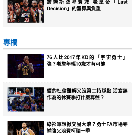
詹姆斯空降費城 老皇帝「Last
Decision」的盤算與負重
專欄
76人比2017年KD的「宇宙勇士」
強？老詹年輕10歲才有可能
續約杜倫難解又沒第二持球點 活塞無
作為的休賽季打什麼算盤？
綠衫軍想掀交易大浪？勇士FA市場零
補強又浪費柯瑞一季