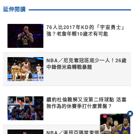
延伸閱讀
76人比2017年KD的「宇宙勇士」
強？老詹年輕10歲才有可能
NBA／尼克奪冠班底少一人！26歲
中鋒傑米森轉戰暴龍
續約杜倫難解又沒第二持球點 活塞
無作為的休賽季打什麼算盤？
NBA／溫班亞瑪當東道主 號召馬刺