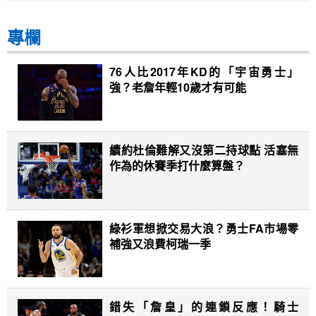
專欄
76人比2017年KD的「宇宙勇士」
強？老詹年輕10歲才有可能
續約杜倫難解又沒第二持球點 活塞無
作為的休賽季打什麼算盤？
綠衫軍想掀交易大浪？勇士FA市場零
補強又浪費柯瑞一季
錯失「詹皇」的連鎖反應！騎士