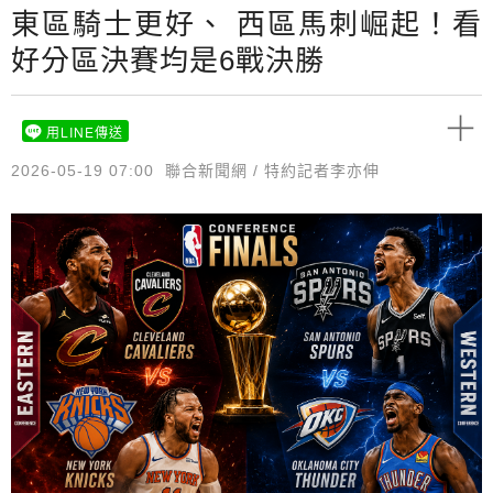
東區騎士更好、 西區馬刺崛起！看
好分區決賽均是6戰決勝
用LINE傳送
2026-05-19 07:00
聯合新聞網 / 特約記者李亦伸