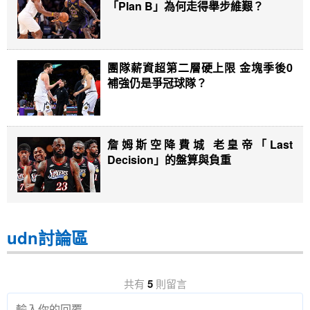
「Plan B」為何走得舉步維艱？
團隊薪資超第二層硬上限 金塊季後0
補強仍是爭冠球隊？
詹姆斯空降費城 老皇帝「Last
Decision」的盤算與負重
udn討論區
共有
5
則留言