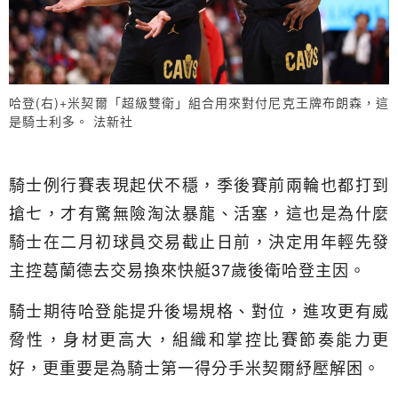
哈登(右)+米契爾「超級雙衛」組合用來對付尼克王牌布朗森，這
是騎士利多。 法新社
騎士例行賽表現起伏不穩，季後賽前兩輪也都打到
搶七，才有驚無險淘汰暴龍、活塞，這也是為什麼
騎士在二月初球員交易截止日前，決定用年輕先發
主控葛蘭德去交易換來快艇37歲後衛哈登主因。
騎士期待哈登能提升後場規格、對位，進攻更有威
脅性，身材更高大，組織和掌控比賽節奏能力更
好，更重要是為騎士第一得分手米契爾紓壓解困。