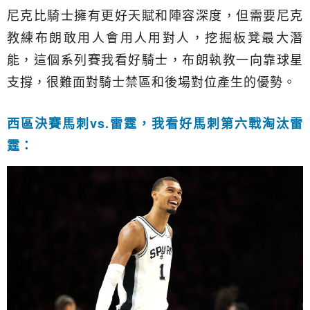
尼克比騎士擁有更好天賦和陣容深度，但需要尼克
教練布朗敢用人會用人用對人，挖掘板凳最大潛
能，這個系列賽我看好騎士，布朗執教一向靠球星
支撐，很難面對騎士禁區和後場對位產生的優勢。
西區決賽馬刺vs.雷霆，我看好馬刺第六戰淘汰雷
霆：