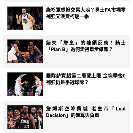
綠衫軍想掀交易大浪？勇士FA市場零
補強又浪費柯瑞一季
錯失「詹皇」的連鎖反應！騎士
「Plan B」為何走得舉步維艱？
團隊薪資超第二層硬上限 金塊季後0
補強仍是爭冠球隊？
詹姆斯空降費城 老皇帝「Last
Decision」的盤算與負重