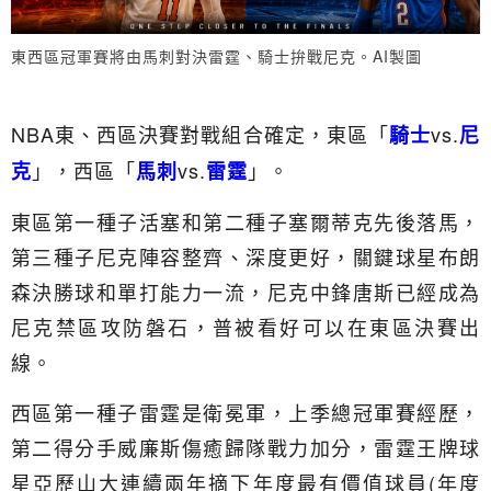
東西區冠軍賽將由馬刺對決雷霆、騎士拚戰尼克。AI製圖
NBA東、西區決賽對戰組合確定，東區「
vs.
騎士
尼
」，西區「
vs.
」。
克
馬刺
雷霆
東區第一種子活塞和第二種子塞爾蒂克先後落馬，
第三種子尼克陣容整齊、深度更好，關鍵球星布朗
森決勝球和單打能力一流，尼克中鋒唐斯已經成為
尼克禁區攻防磐石，普被看好可以在東區決賽出
線。
西區第一種子雷霆是衛冕軍，上季總冠軍賽經歷，
第二得分手威廉斯傷癒歸隊戰力加分，雷霆王牌球
星亞歷山大連續兩年摘下年度最有價值球員(年度