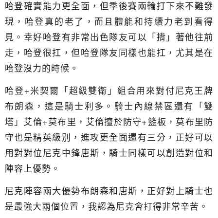
哈登確實能力更全面，但季後賽兩輪打下來不難發
現，哈登真的老了，而且體能和持續力老到看得
見。幸好哈登有非常出色隊友可以「揹」著他往前
走，哈登很扛，但哈登隊友同樣也能扛，尤其是在
哈登沒力的時候。
哈登+米契爾「超級雙衛」組合用來對付尼克王牌
布朗森，這是騎士利多。騎士內線禁區還有「雙
塔」艾倫+莫布里，艾倫擅於防守+籃板，莫布里防
守也是精英級別，進攻更全面還有三分，正好可以
用對對位尼克中鋒唐斯，騎士同樣可以創造對位和
陣容上優勢。
尼克陣容兩大優勢布朗森和唐斯，正好對上騎士也
是最強大兩個位置，我認為尼克會打得非常辛苦。