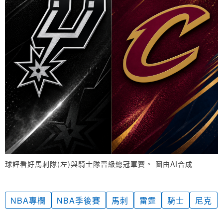
球評看好馬刺隊(左)與騎士隊晉級總冠軍賽。 圖由AI合成
NBA專欄
NBA季後賽
馬刺
雷霆
騎士
尼克