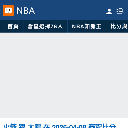
首頁
詹皇選擇76人
NBA知識王
比分與
火箭 跟 太陽 在 2026-04-08 賽程比分