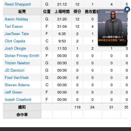
Reed Sheppard
G
21:12
12
1
4
5
板凳
位置
上場時間
得分
進攻籃板
防守籃板
籃板
Aaron Holiday
G
21:20
12
0
0
0
Tari Eason
F
31:04
12
4
3
7
Jae'Sean Tate
F
6:35
2
1
1
2
Clint Capela
C
9:53
2
1
2
3
Josh Okogie
G
11:53
1
2
1
3
Dorian Finney-Smith
F
00:00
0
0
0
0
Tristen Newton
G
00:00
0
0
0
0
JD Davison
G
00:00
0
0
0
0
Fred VanVleet
G
00:00
0
0
0
0
Steven Adams
C
00:00
0
0
0
0
Jeff Green
F
00:00
0
0
0
0
Isaiah Crawford
F
00:00
0
0
0
0
總和
119
24
31
55
命中率