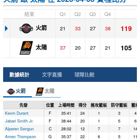
結束
Q1
Q2
Q3
Q4
119
火箭
21
33
27
38
105
太陽
37
20
27
21
數據統計
文字直播
球隊比較
火箭
太陽
先發
位置
上場時間
得分
進攻籃板
防守籃板
籃板
Kevin Durant
F
35:41
24
1
3
4
Jabari Smith Jr.
F
38:44
20
1
5
6
Alperen Sengun
C
28:02
12
7
7
14
Amen Thompson
G
35:37
22
6
5
11