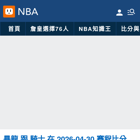
首頁
詹皇選擇76人
NBA知識王
比分與
暴龍 跟 騎士 在 2026-04-30 賽程比分