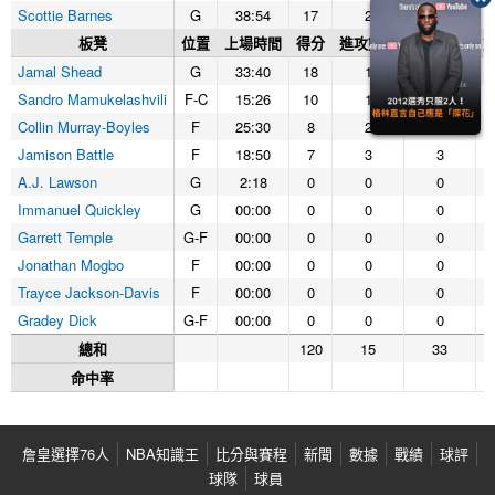
Scottie Barnes
G
38:54
17
2
6
板凳
位置
上場時間
得分
進攻籃板
防守籃板
Jamal Shead
G
33:40
18
1
0
Sandro Mamukelashvili
F-C
15:26
10
1
2
Collin Murray-Boyles
F
25:30
8
2
3
Jamison Battle
F
18:50
7
3
3
A.J. Lawson
G
2:18
0
0
0
Immanuel Quickley
G
00:00
0
0
0
Garrett Temple
G-F
00:00
0
0
0
Jonathan Mogbo
F
00:00
0
0
0
Trayce Jackson-Davis
F
00:00
0
0
0
Gradey Dick
G-F
00:00
0
0
0
總和
120
15
33
命中率
詹皇選擇76人
NBA知識王
比分與賽程
新聞
數據
戰績
球評
球隊
球員