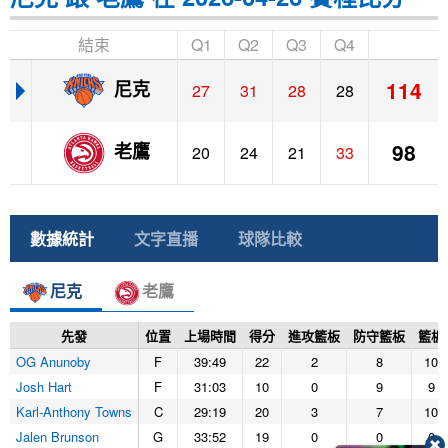
結束
Q1
Q2
Q3
Q4
114
尼克
27
31
28
28
98
老鷹
20
24
21
33
數據統計
文字直播
球隊比較
尼克
老鷹
先發
位置
上場時間
得分
進攻籃板
防守籃板
籃板
OG Anunoby
F
39:49
22
2
8
10
Josh Hart
F
31:03
10
0
9
9
Karl-Anthony Towns
C
29:19
20
3
7
10
Jalen Brunson
G
33:52
19
0
0
0