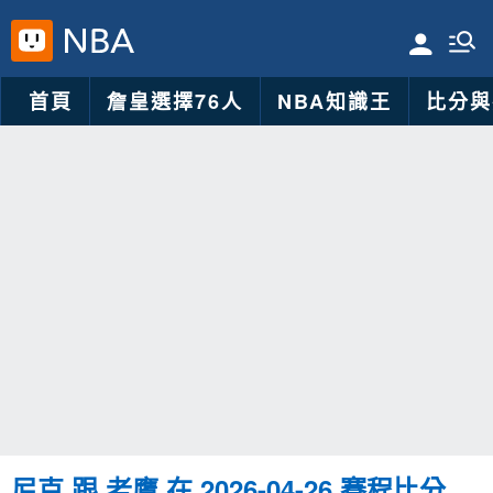
首頁
詹皇選擇76人
NBA知識王
比分與
尼克 跟 老鷹 在 2026-04-26 賽程比分