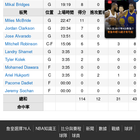
Mikal Bridges
G
19:19
8
0
2
2
板凳
位置
上場時間
得分
進攻籃板
防守籃板
籃板
Miles McBride
G
22:47
11
0
0
0
Jordan Clarkson
G
20:34
7
0
0
0
Jose Alvarado
G
13:51
6
0
1
1
Mitchell Robinson
C-F
15:06
6
5
3
8
Landry Shamet
G
3:35
3
0
0
0
Tyler Kolek
G
3:35
2
0
0
0
Mohamed Diawara
F
3:35
0
0
0
0
Ariel Hukporti
C
3:35
0
2
1
3
Pacome Dadiet
F
00:00
0
0
0
0
Jeremy Sochan
F
00:00
0
0
0
0
總和
114
12
31
43
命中率
詹皇選擇76人
NBA知識王
比分與賽程
新聞
數據
戰績
球評
球隊
球員