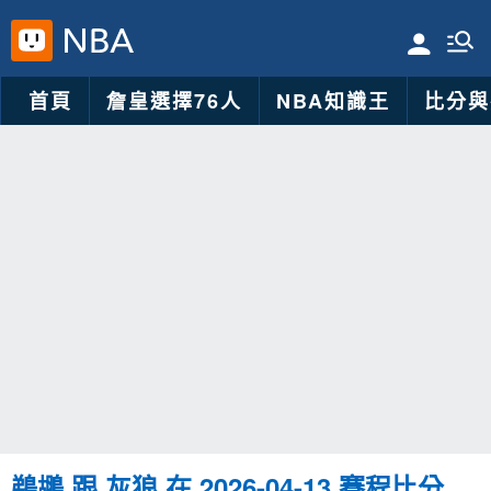
首頁
詹皇選擇76人
NBA知識王
比分與
鵜鶘 跟 灰狼 在 2026-04-13 賽程比分