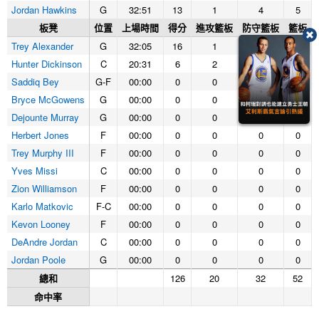
Jordan Hawkins
G
32:51
13
1
4
5
板凳
位置
上場時間
得分
進攻籃板
防守籃板
籃板
Trey Alexander
G
32:05
16
1
0
1
Hunter Dickinson
C
20:31
6
2
2
4
Saddiq Bey
G-F
00:00
0
0
0
0
Bryce McGowens
G
00:00
0
0
0
0
Dejounte Murray
G
00:00
0
0
0
0
Herbert Jones
F
00:00
0
0
0
0
Trey Murphy III
F
00:00
0
0
0
0
Yves Missi
C
00:00
0
0
0
0
Zion Williamson
F
00:00
0
0
0
0
Karlo Matkovic
F-C
00:00
0
0
0
0
Kevon Looney
F
00:00
0
0
0
0
DeAndre Jordan
C
00:00
0
0
0
0
Jordan Poole
G
00:00
0
0
0
0
總和
126
20
32
52
命中率