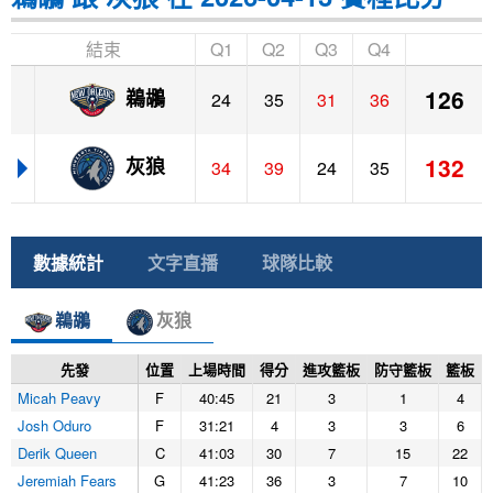
結束
Q1
Q2
Q3
Q4
126
鵜鶘
24
35
31
36
132
灰狼
34
39
24
35
數據統計
文字直播
球隊比較
鵜鶘
灰狼
先發
位置
上場時間
得分
進攻籃板
防守籃板
籃板
Micah Peavy
F
40:45
21
3
1
4
Josh Oduro
F
31:21
4
3
3
6
Derik Queen
C
41:03
30
7
15
22
Jeremiah Fears
G
41:23
36
3
7
10