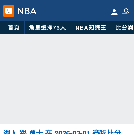
首頁
詹皇選擇76人
NBA知識王
比分與
湖人 跟 勇士 在 2026-03-01 賽程比分