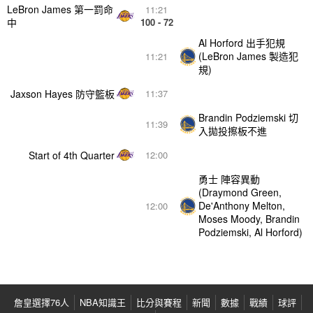
LeBron James 第一罰命
11:21
中
100 - 72
Al Horford 出手犯規
(LeBron James 製造犯
11:21
規)
Jaxson Hayes 防守籃板
11:37
Brandin Podziemski 切
11:39
入拋投擦板不進
Start of 4th Quarter
12:00
勇士 陣容異動
(Draymond Green,
De'Anthony Melton,
12:00
Moses Moody, Brandin
Podziemski, Al Horford)
詹皇選擇76人
NBA知識王
比分與賽程
新聞
數據
戰績
球評